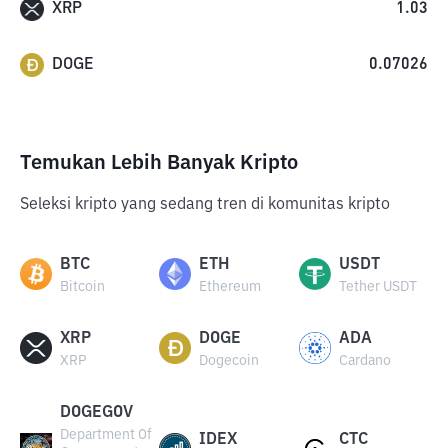
XRP
1.03
DOGE
0.07026
Temukan Lebih Banyak Kripto
Seleksi kripto yang sedang tren di komunitas kripto
BTC
ETH
USDT
Bitcoin
Ethereum
Tether USDT
XRP
DOGE
ADA
XRP
Dogecoin
Cardano
DOGEGOV
Department Of
IDEX
CTC