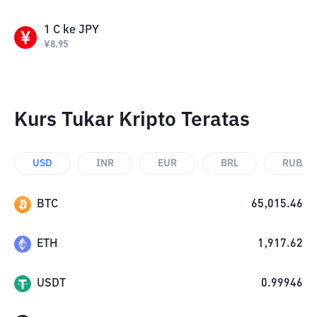
1
C
ke
JPY
¥
8.95
Kurs Tukar Kripto Teratas
USD
INR
EUR
BRL
RUB
BTC
65,015.46
ETH
1,917.62
USDT
0.99946