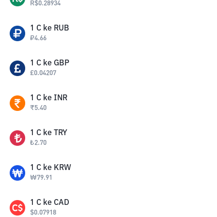
R$
0.28934
1
C
ke
RUB
₽
4.66
1
C
ke
GBP
£
0.04207
1
C
ke
INR
₹
5.40
1
C
ke
TRY
₺
2.70
1
C
ke
KRW
₩
79.91
1
C
ke
CAD
$
0.07918