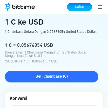
Beranda
Konverter Kripto
C
ke
USD
Daftar
1
C
ke
USD
1 Chainbase Setara Dengan 0.05676054 United States Dollar.
1
C
=
0.05676054
USD
Konversikan 1 Chainbase Menjadi United States Dollar
Dengan Kurs Tukar Saat Ini.
C
/
USD
Kurs
: 1
C
=
0.05676054
USD
Beli
Chainbase
(
C
)
Konversi