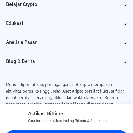
Belajar Crypto
Edukasi
Analisis Pasar
Blog & Berita
Mohon diperhatikan, perdagangan aset kripto merupakan
aktivitas beresiko tinggi. Nilai Aset Kripto bersifat fluktuatif dan
dapat berubah secara signifikan dari waktu ke waktu. Kinerja
pada masa lalu tidak mencerminkan kinerja di masa depan.
Terdapat risiko kehilangan sebagai dampak dari membeli dan
Aplikasi Bittime
menjual aset kripto dan sepenuhnya keputusan independen dari
Cara termudah dalam trading Bitcoin & Aset kripto
pengguna. PT Utama Aset Digital Indonesia (Bittime) tidak
bertanggung jawab atas perubahan fluktuasi dari nilai tukar Aset