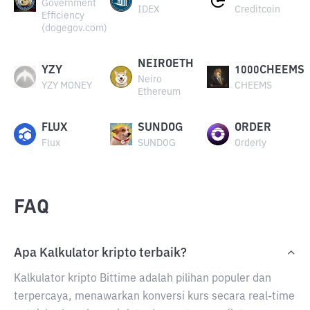
Government
IDEX
Creditcoin
Efficiency
(dogegov.com)
NEIROETH
YZY
1000CHEEMS
Neiro
YZY MONEY
CHEEMS
Ethereum
FLUX
SUNDOG
ORDER
Flux
SUNDOG
Orderly
FAQ
Apa Kalkulator kripto terbaik?
Kalkulator kripto Bittime adalah pilihan populer dan
terpercaya, menawarkan konversi kurs secara real-time