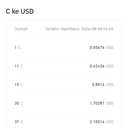
C
ke
USD
Jumlah
Terakhir diperbarui:
2026/08/08 04:00
1
C
0.05676
USD
11
C
0.62436
USD
15
C
0.8514
USD
30
C
1.70281
USD
37
C
2.10014
USD