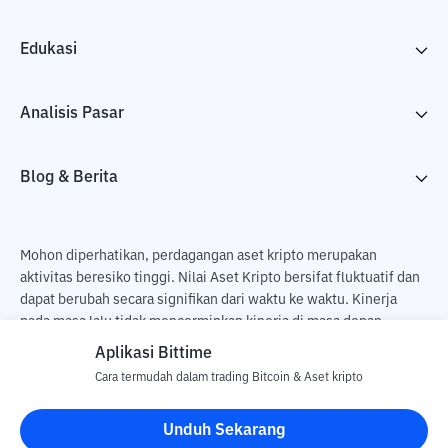
Edukasi
Analisis Pasar
Blog & Berita
Mohon diperhatikan, perdagangan aset kripto merupakan
aktivitas beresiko tinggi. Nilai Aset Kripto bersifat fluktuatif dan
dapat berubah secara signifikan dari waktu ke waktu. Kinerja
pada masa lalu tidak mencerminkan kinerja di masa depan.
Terdapat risiko kehilangan sebagai dampak dari membeli dan
Aplikasi Bittime
menjual aset kripto dan sepenuhnya keputusan independen dari
Cara termudah dalam trading Bitcoin & Aset kripto
pengguna. PT Utama Aset Digital Indonesia (Bittime) tidak
bertanggung jawab atas perubahan fluktuasi dari nilai tukar Aset
Unduh Sekarang
Kripto.