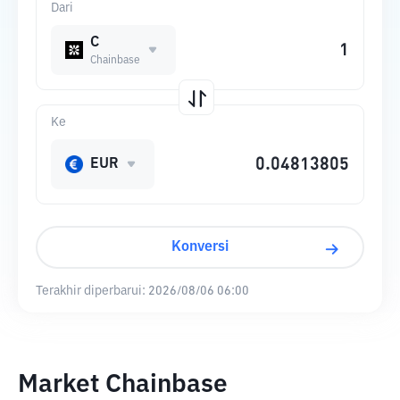
Dari
C
Chainbase
Ke
EUR
Konversi
Terakhir diperbarui:
2026/08/06 06:00
Market Chainbase