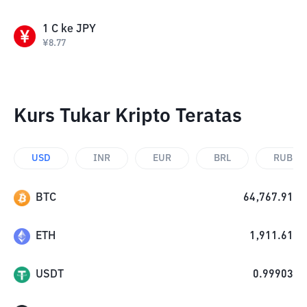
1
C
ke
JPY
¥
8.77
Kurs Tukar Kripto Teratas
USD
INR
EUR
BRL
RUB
BTC
64,767.91
ETH
1,911.61
USDT
0.99903