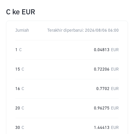
C
ke
EUR
Jumlah
Terakhir diperbarui:
2026/08/06 06:00
1
C
0.04813
EUR
15
C
0.72206
EUR
16
C
0.7702
EUR
20
C
0.96275
EUR
30
C
1.44413
EUR