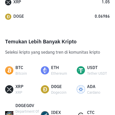
XRP
1.05
DOGE
0.06986
Temukan Lebih Banyak Kripto
Seleksi kripto yang sedang tren di komunitas kripto
BTC
ETH
USDT
Bitcoin
Ethereum
Tether USDT
XRP
DOGE
ADA
XRP
Dogecoin
Cardano
DOGEGOV
Department Of
IDEX
CTC