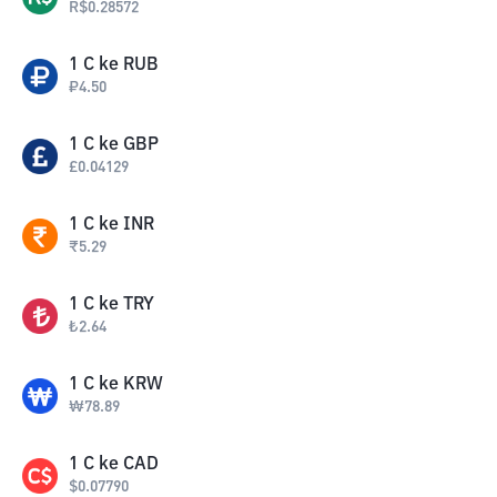
R$
0.28572
1
C
ke
RUB
₽
4.50
1
C
ke
GBP
£
0.04129
1
C
ke
INR
₹
5.29
1
C
ke
TRY
₺
2.64
1
C
ke
KRW
₩
78.89
1
C
ke
CAD
$
0.07790