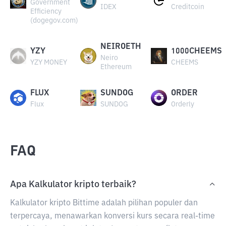
Government
IDEX
Creditcoin
Efficiency
(dogegov.com)
NEIROETH
YZY
1000CHEEMS
Neiro
YZY MONEY
CHEEMS
Ethereum
FLUX
SUNDOG
ORDER
Flux
SUNDOG
Orderly
FAQ
Apa Kalkulator kripto terbaik?
Kalkulator kripto Bittime adalah pilihan populer dan
terpercaya, menawarkan konversi kurs secara real-time