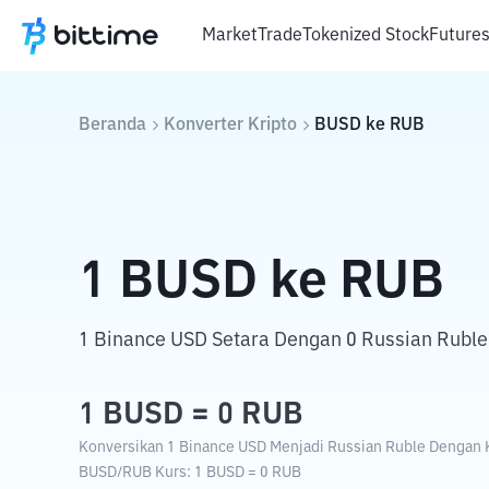
Market
Trade
Tokenized Stock
Future
Beranda
Konverter Kripto
BUSD
ke
RUB
1
BUSD
ke
RUB
1 Binance USD Setara Dengan 0 Russian Ruble
1
BUSD
=
0
RUB
Konversikan 1 Binance USD Menjadi Russian Ruble Dengan Ku
BUSD
/
RUB
Kurs
: 1
BUSD
=
0
RUB