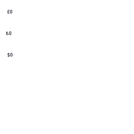
£
0
₺
0
$
0