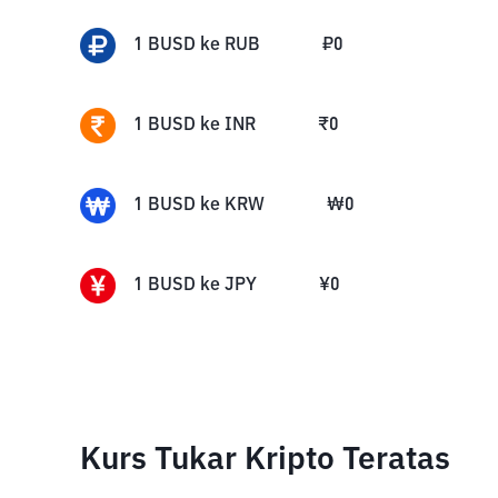
1
BUSD
ke
RUB
₽
0
1
BUSD
ke
INR
₹
0
1
BUSD
ke
KRW
₩
0
1
BUSD
ke
JPY
¥
0
Kurs Tukar Kripto Teratas