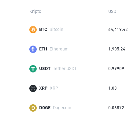
Kripto
USD
BTC
Bitcoin
64,419.43
ETH
Ethereum
1,905.24
USDT
Tether USDT
0.99909
XRP
XRP
1.03
DOGE
Dogecoin
0.06872