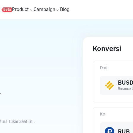
s
Product
Campaign
Blog
Beta
Konversi
Dari
BUS
Binance 
.
Ke
rs Tukar Saat Ini.
RUB