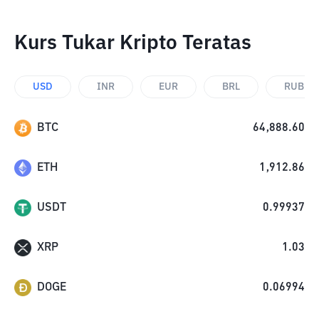
Kurs Tukar Kripto Teratas
USD
INR
EUR
BRL
RUB
BTC
64,888.60
ETH
1,912.86
USDT
0.99937
XRP
1.03
DOGE
0.06994