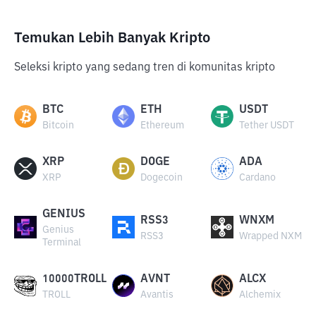
Temukan Lebih Banyak Kripto
Seleksi kripto yang sedang tren di komunitas kripto
BTC
ETH
USDT
Bitcoin
Ethereum
Tether USDT
XRP
DOGE
ADA
XRP
Dogecoin
Cardano
GENIUS
RSS3
WNXM
Genius
RSS3
Wrapped NXM
Terminal
10000TROLL
AVNT
ALCX
TROLL
Avantis
Alchemix