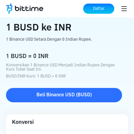
Beranda
Konverter Kripto
BUSD
ke
INR
Daftar
1
BUSD
ke
INR
1 Binance USD Setara Dengan 0 Indian Rupee.
1
BUSD
=
0
INR
Konversikan 1 Binance USD Menjadi Indian Rupee Dengan
Kurs Tukar Saat Ini.
BUSD
/
INR
Kurs
: 1
BUSD
=
0
INR
Beli
Binance USD
(
BUSD
)
Konversi