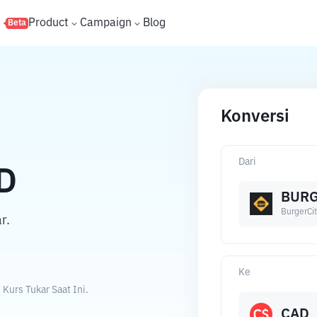
s
Product
Campaign
Blog
Beta
Konversi
Dari
D
BUR
BurgerCit
r.
Ke
Kurs Tukar Saat Ini.
CAD