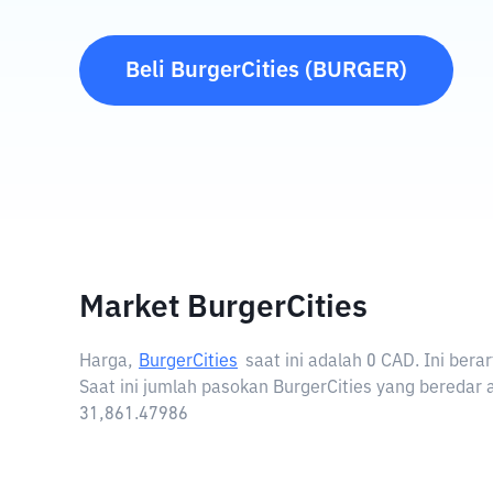
Beli
BurgerCities
(
BURGER
)
Market BurgerCities
Harga,
BurgerCities
saat ini adalah
0 CAD
. Ini ber
Saat ini jumlah pasokan BurgerCities yang beredar a
31,861.47986