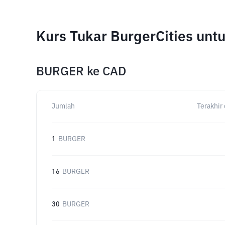
Kurs Tukar BurgerCities un
BURGER
ke
CAD
Jumlah
Terakhir 
1
BURGER
16
BURGER
30
BURGER