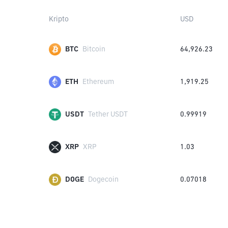
Kripto
USD
BTC
Bitcoin
64,926.23
ETH
Ethereum
1,919.25
USDT
Tether USDT
0.99919
XRP
XRP
1.03
DOGE
Dogecoin
0.07018