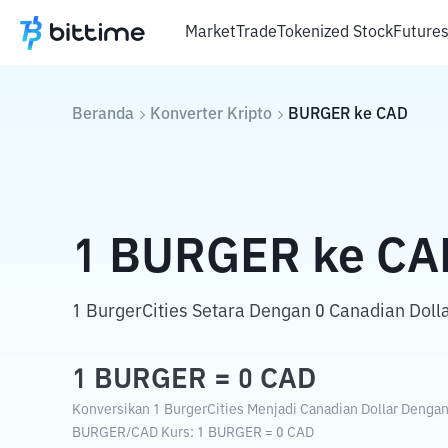
Market
Trade
Tokenized Stock
Future
Beranda
Konverter Kripto
BURGER
ke
CAD
1
BURGER
ke
CA
1 BurgerCities Setara Dengan 0 Canadian Dolla
1
BURGER
=
0
CAD
Konversikan 1 BurgerCities Menjadi Canadian Dollar Dengan 
BURGER
/
CAD
Kurs
: 1
BURGER
=
0
CAD