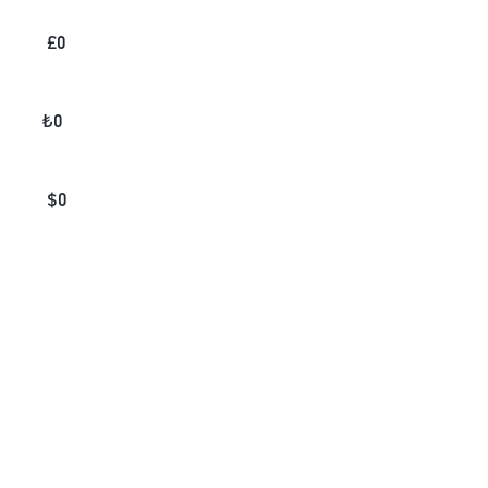
£
0
₺
0
$
0