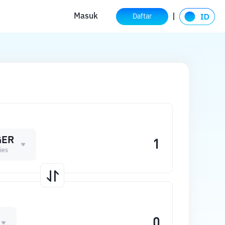
Masuk
Daftar
GER
ies