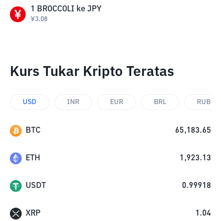
1
BROCCOLI
ke
JPY
¥
3.08
Kurs Tukar Kripto Teratas
USD
INR
EUR
BRL
RUB
BTC
65,183.65
ETH
1,923.13
USDT
0.99918
XRP
1.04