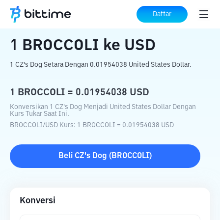
Beranda
Konverter Kripto
BROCCOLI
Daftar
ke
USD
1
BROCCOLI
ke
USD
1 CZ's Dog Setara Dengan 0.01954038 United States Dollar.
1
BROCCOLI
=
0.01954038
USD
Konversikan 1 CZ's Dog Menjadi United States Dollar Dengan
Kurs Tukar Saat Ini.
BROCCOLI
/
USD
Kurs
: 1
BROCCOLI
=
0.01954038
USD
Beli
CZ's Dog
(
BROCCOLI
)
Konversi