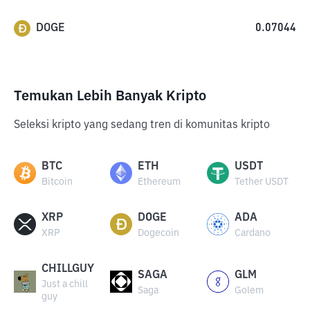
DOGE
0.07044
Temukan Lebih Banyak Kripto
Seleksi kripto yang sedang tren di komunitas kripto
BTC
ETH
USDT
Bitcoin
Ethereum
Tether USDT
XRP
DOGE
ADA
XRP
Dogecoin
Cardano
CHILLGUY
SAGA
GLM
Just a chill
Saga
Golem
guy