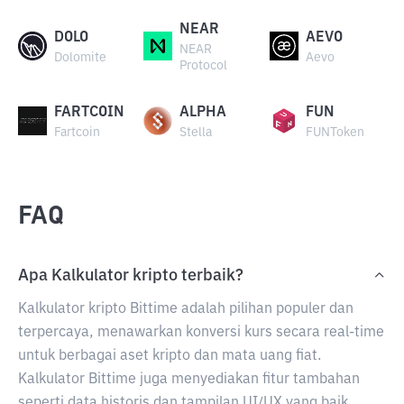
NEAR
DOLO
AEVO
NEAR
Dolomite
Aevo
Protocol
FARTCOIN
ALPHA
FUN
Fartcoin
Stella
FUNToken
FAQ
Apa Kalkulator kripto terbaik?
Kalkulator kripto Bittime adalah pilihan populer dan
terpercaya, menawarkan konversi kurs secara real-time
untuk berbagai aset kripto dan mata uang fiat.
Kalkulator Bittime juga menyediakan fitur tambahan
seperti data historis dan tampilan UI/UX yang baik