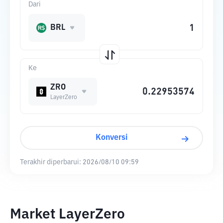
Dari
BRL
Ke
ZRO
LayerZero
Konversi
Terakhir diperbarui:
2026/08/10 09:59
Market LayerZero