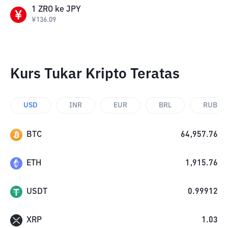
1
ZRO
ke
JPY
¥
136.09
Kurs Tukar Kripto Teratas
USD
INR
EUR
BRL
RUB
BTC
64,957.76
ETH
1,915.76
USDT
0.99912
XRP
1.03