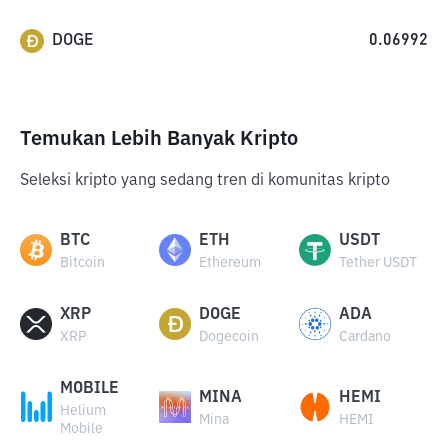
DOGE
0.06992
Temukan Lebih Banyak Kripto
Seleksi kripto yang sedang tren di komunitas kripto
BTC
ETH
USDT
Bitcoin
Ethereum
Tether USDT
XRP
DOGE
ADA
XRP
Dogecoin
Cardano
MOBILE
MINA
HEMI
Helium
Mina
HEMI
Mobile