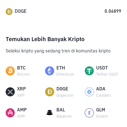
DOGE
0.06899
Temukan Lebih Banyak Kripto
Seleksi kripto yang sedang tren di komunitas kripto
BTC
ETH
USDT
Bitcoin
Ethereum
Tether USDT
XRP
DOGE
ADA
XRP
Dogecoin
Cardano
AMP
BAL
GLM
AMP
Balancer
Golem