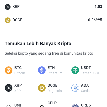
XRP
1.03
DOGE
0.06995
Temukan Lebih Banyak Kripto
Seleksi kripto yang sedang tren di komunitas kripto
BTC
ETH
USDT
Bitcoin
Ethereum
Tether USDT
XRP
DOGE
ADA
XRP
Dogecoin
Cardano
CELR
OMI
ORBS