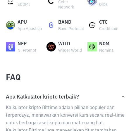
Celer
ECOMI
Orbs
Network
APU
BAND
CTC
Apu Apustaja
Band Protocol
Creditcoin
NFP
WILD
NOM
NFPrompt
Wilder World
Nomina
FAQ
Apa Kalkulator kripto terbaik?
Kalkulator kripto Bittime adalah pilihan populer dan
terpercaya, menawarkan konversi kurs secara real-time
untuk berbagai aset kripto dan mata uang fiat.
Kalkulator Bittime juga menyediakan fitur tambahan