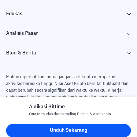
Edukasi
Analisis Pasar
Blog & Berita
Mohon diperhatikan, perdagangan aset kripto merupakan
aktivitas beresiko tinggi. Nilai Aset Kripto bersifat fluktuatif dan
dapat berubah secara signifikan dari waktu ke waktu. Kinerja
pada masa lalu tidak mencerminkan kinerja di masa depan.
Terdapat risiko kehilangan sebagai dampak dari membeli dan
Aplikasi Bittime
menjual aset kripto dan sepenuhnya keputusan independen dari
Cara termudah dalam trading Bitcoin & Aset kripto
pengguna. PT Utama Aset Digital Indonesia (Bittime) tidak
bertanggung jawab atas perubahan fluktuasi dari nilai tukar Aset
Unduh Sekarang
Kripto.