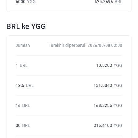
5000
YGG
475.2696
BRL
BRL
ke
YGG
Jumlah
Terakhir diperbarui:
2026/08/08 03:00
1
BRL
10.5203
YGG
12.5
BRL
131.5043
YGG
16
BRL
168.3255
YGG
30
BRL
315.6103
YGG