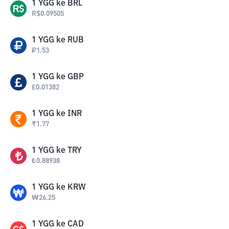
1
YGG
ke
BRL
R$
0.09505
1
YGG
ke
RUB
₽
1.53
1
YGG
ke
GBP
£
0.01382
1
YGG
ke
INR
₹
1.77
1
YGG
ke
TRY
₺
0.88938
1
YGG
ke
KRW
₩
26.25
1
YGG
ke
CAD