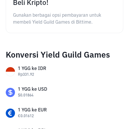
Beli Kripto!
Gunakan berbagai opsi pembayaran untuk
membeli Yield Guild Games di Bittime.
Konversi Yield Guild Games
1
YGG
ke
IDR
Rp
331.92
1
YGG
ke
USD
$
0.01864
1
YGG
ke
EUR
€
0.01612