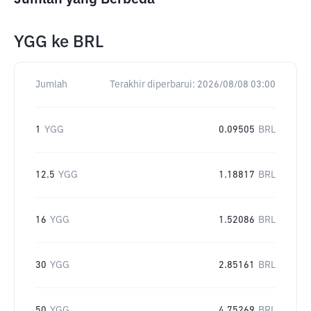
YGG
ke
BRL
Jumlah
Terakhir diperbarui:
2026/08/08 03:00
1
YGG
0.09505
BRL
12.5
YGG
1.18817
BRL
16
YGG
1.52086
BRL
30
YGG
2.85161
BRL
50
YGG
4.75269
BRL