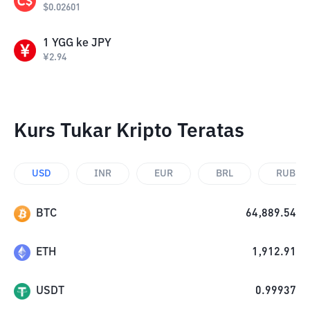
$
0.02601
1
YGG
ke
JPY
¥
2.94
Kurs Tukar Kripto Teratas
USD
INR
EUR
BRL
RUB
BTC
64,889.54
ETH
1,912.91
USDT
0.99937