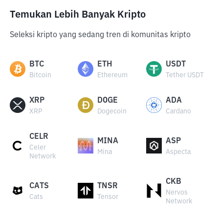
Temukan Lebih Banyak Kripto
Seleksi kripto yang sedang tren di komunitas kripto
BTC
ETH
USDT
Bitcoin
Ethereum
Tether USDT
XRP
DOGE
ADA
XRP
Dogecoin
Cardano
CELR
MINA
ASP
Celer
Mina
Aspecta
Network
CKB
CATS
TNSR
Nervos
Cats
Tensor
Network