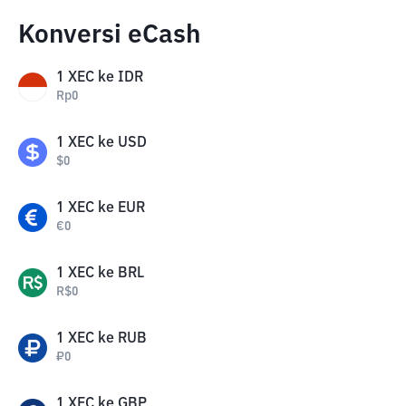
Konversi eCash
1
XEC
ke
IDR
Rp
0
1
XEC
ke
USD
$
0
1
XEC
ke
EUR
€
0
1
XEC
ke
BRL
R$
0
1
XEC
ke
RUB
₽
0
1
XEC
ke
GBP