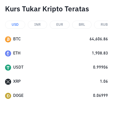
Kurs Tukar Kripto Teratas
USD
INR
EUR
BRL
RUB
BTC
64,606.86
ETH
1,908.83
USDT
0.99906
XRP
1.06
DOGE
0.06999