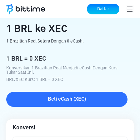
Beranda
Konverter Kripto
BRL
ke
XEC
Daftar
1
BRL
ke
XEC
1 Brazilian Real Setara Dengan 0 eCash.
1
BRL
=
0
XEC
Konversikan 1 Brazilian Real Menjadi eCash Dengan Kurs
Tukar Saat Ini.
BRL
/
XEC
Kurs
: 1
BRL
=
0
XEC
Beli
eCash
(
XEC
)
Konversi