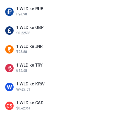
1
WLD
ke
RUB
₽
24.98
1
WLD
ke
GBP
£
0.22508
1
WLD
ke
INR
₹
28.88
1
WLD
ke
TRY
₺
14.48
1
WLD
ke
KRW
₩
427.51
1
WLD
ke
CAD
$
0.42361