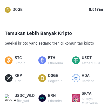
DOGE
0.06966
Temukan Lebih Banyak Kripto
Seleksi kripto yang sedang tren di komunitas kripto
BTC
ETH
USDT
Bitcoin
Ethereum
Tether USDT
XRP
DOGE
ADA
XRP
Dogecoin
Cardano
SKYA
USDC_WLD
ERN
Sekuya
usdc_wld
Ethernity
Multiverse