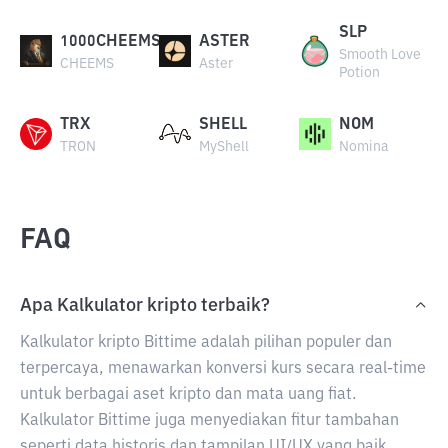
SLP
1000CHEEMS
ASTER
Smooth Love
CHEEMS
Aster
Potion
TRX
SHELL
NOM
TRON
MyShell
Nomina
FAQ
Apa Kalkulator kripto terbaik?
Kalkulator kripto Bittime adalah pilihan populer dan
terpercaya, menawarkan konversi kurs secara real-time
untuk berbagai aset kripto dan mata uang fiat.
Kalkulator Bittime juga menyediakan fitur tambahan
seperti data historis dan tampilan UI/UX yang baik