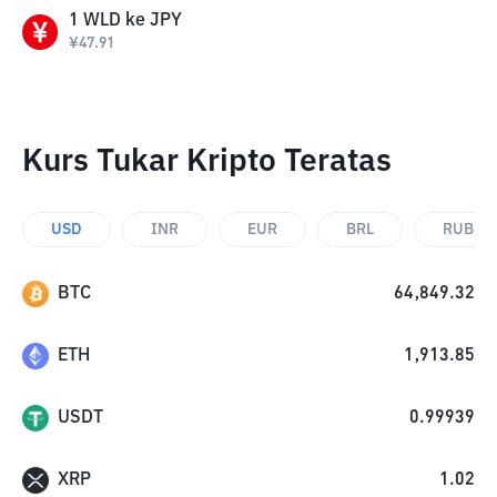
1
WLD
ke
JPY
¥
47.91
Kurs Tukar Kripto Teratas
USD
INR
EUR
BRL
RUB
BTC
64,849.32
ETH
1,913.85
USDT
0.99939
XRP
1.02