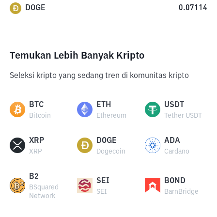
DOGE
0.07114
Temukan Lebih Banyak Kripto
Seleksi kripto yang sedang tren di komunitas kripto
BTC
ETH
USDT
Bitcoin
Ethereum
Tether USDT
XRP
DOGE
ADA
XRP
Dogecoin
Cardano
B2
SEI
BOND
BSquared
SEI
BarnBridge
Network