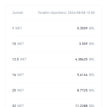
Jumlah
Terakhir diperbarui:
2026/08/08 15:00
1
WET
0.3509
BRL
10
WET
3.509
BRL
12.5
WET
4.38625
BRL
16
WET
5.6144
BRL
25
WET
8.7725
BRL
32
WET
11.2288
BRL