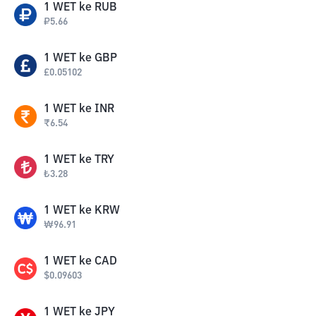
1
WET
ke
RUB
₽
5.66
1
WET
ke
GBP
£
0.05102
1
WET
ke
INR
₹
6.54
1
WET
ke
TRY
₺
3.28
1
WET
ke
KRW
₩
96.91
1
WET
ke
CAD
$
0.09603
1
WET
ke
JPY