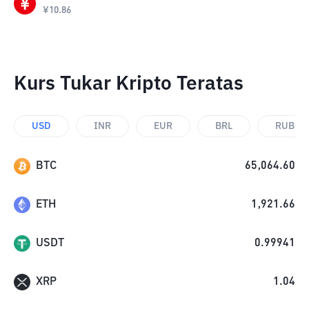
¥
10.86
Kurs Tukar Kripto Teratas
USD
INR
EUR
BRL
RUB
BTC
65,064.60
ETH
1,921.66
USDT
0.99941
XRP
1.04