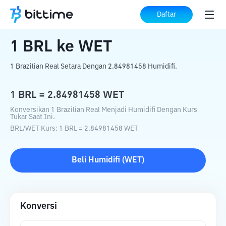
Beranda
Konverter Kripto
BRL
ke
WET
Daftar
1
BRL
ke
WET
1 Brazilian Real Setara Dengan 2.84981458 Humidifi.
1
BRL
=
2.84981458
WET
Konversikan 1 Brazilian Real Menjadi Humidifi Dengan Kurs
Tukar Saat Ini.
BRL
/
WET
Kurs
: 1
BRL
=
2.84981458
WET
Beli
Humidifi
(
WET
)
Konversi