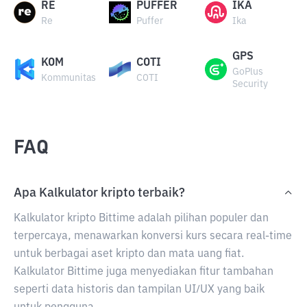
RE
PUFFER
IKA
Re
Puffer
Ika
GPS
KOM
COTI
GoPlus
Kommunitas
COTI
Security
FAQ
Apa Kalkulator kripto terbaik?
Kalkulator kripto Bittime adalah pilihan populer dan
terpercaya, menawarkan konversi kurs secara real-time
untuk berbagai aset kripto dan mata uang fiat.
Kalkulator Bittime juga menyediakan fitur tambahan
seperti data historis dan tampilan UI/UX yang baik