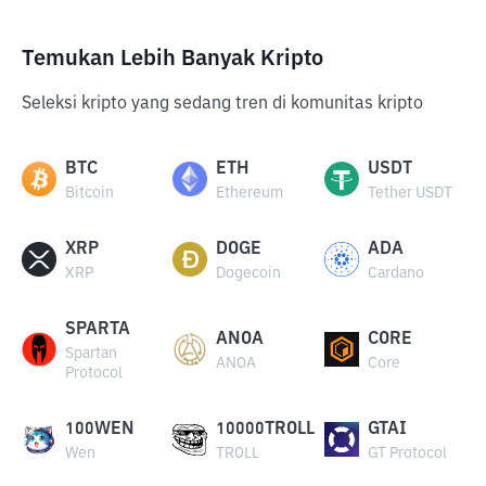
Temukan Lebih Banyak Kripto
Seleksi kripto yang sedang tren di komunitas kripto
BTC
ETH
USDT
Bitcoin
Ethereum
Tether USDT
XRP
DOGE
ADA
XRP
Dogecoin
Cardano
SPARTA
ANOA
CORE
Spartan
ANOA
Core
Protocol
100WEN
10000TROLL
GTAI
Wen
TROLL
GT Protocol