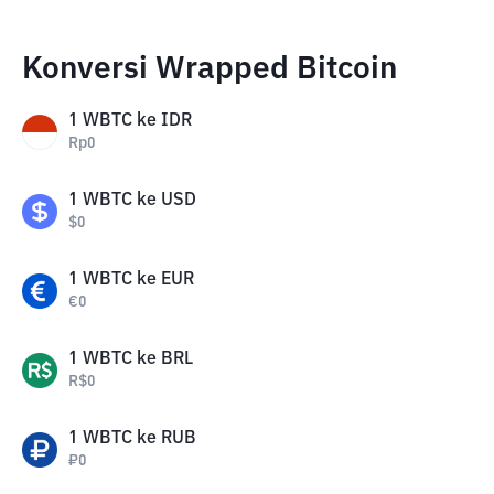
Konversi Wrapped Bitcoin
1
WBTC
ke
IDR
Rp
0
1
WBTC
ke
USD
$
0
1
WBTC
ke
EUR
€
0
1
WBTC
ke
BRL
R$
0
1
WBTC
ke
RUB
₽
0