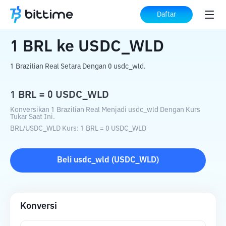
Beranda
Konverter Kripto
BRL
ke
USDC_WLD
Daftar
1
BRL
ke
USDC_WLD
1 Brazilian Real Setara Dengan 0 usdc_wld.
1
BRL
=
0
USDC_WLD
Konversikan 1 Brazilian Real Menjadi usdc_wld Dengan Kurs
Tukar Saat Ini.
BRL
/
USDC_WLD
Kurs
: 1
BRL
=
0
USDC_WLD
Beli
usdc_wld
(
USDC_WLD
)
Konversi