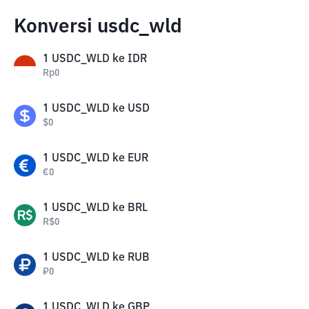
Konversi usdc_wld
1
USDC_WLD
ke
IDR
Rp
0
1
USDC_WLD
ke
USD
$
0
1
USDC_WLD
ke
EUR
€
0
1
USDC_WLD
ke
BRL
R$
0
1
USDC_WLD
ke
RUB
₽
0
1
USDC_WLD
ke
GBP