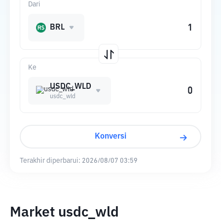
Dari
BRL
Ke
USDC_WLD
usdc_wld
Konversi
Terakhir diperbarui:
2026/08/07 03:59
Market usdc_wld