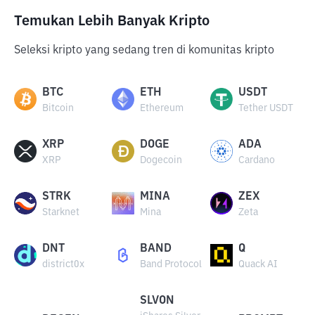
Temukan Lebih Banyak Kripto
Seleksi kripto yang sedang tren di komunitas kripto
BTC
ETH
USDT
Bitcoin
Ethereum
Tether USDT
XRP
DOGE
ADA
XRP
Dogecoin
Cardano
STRK
MINA
ZEX
Starknet
Mina
Zeta
DNT
BAND
Q
district0x
Band Protocol
Quack AI
SLVON