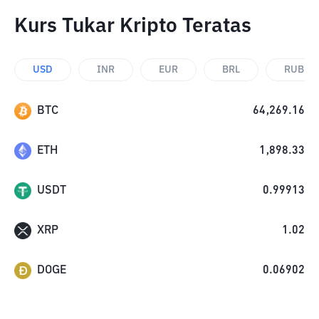
Kurs Tukar Kripto Teratas
USD
INR
EUR
BRL
RUB
BTC
64,269.16
ETH
1,898.33
USDT
0.99913
XRP
1.02
DOGE
0.06902