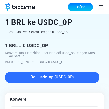
Beranda
Konverter Kripto
BRL
ke
USDC_OP
Daftar
1
BRL
ke
USDC_OP
1 Brazilian Real Setara Dengan 0 usdc_op.
1
BRL
=
0
USDC_OP
Konversikan 1 Brazilian Real Menjadi usdc_op Dengan Kurs
Tukar Saat Ini.
BRL
/
USDC_OP
Kurs
: 1
BRL
=
0
USDC_OP
Beli
usdc_op
(
USDC_OP
)
Konversi