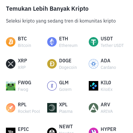
Temukan Lebih Banyak Kripto
Seleksi kripto yang sedang tren di komunitas kripto
BTC
ETH
USDT
Bitcoin
Ethereum
Tether USDT
XRP
DOGE
ADA
XRP
Dogecoin
Cardano
FWOG
GLM
KILO
Fwog
Golem
KiloEx
RPL
XPL
ARV
Rocket Pool
Plasma
ARIVA
NEWT
EPIC
HYPER