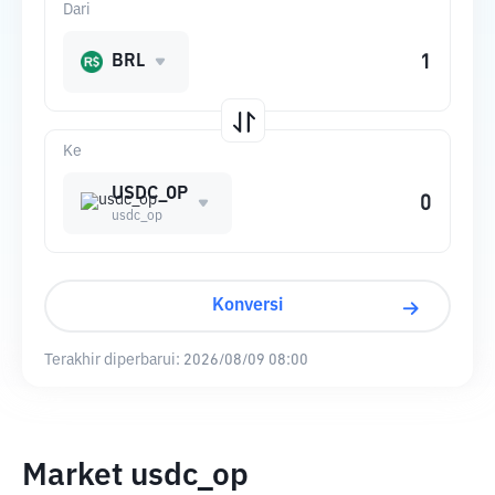
Dari
BRL
Ke
USDC_OP
usdc_op
Konversi
Terakhir diperbarui:
2026/08/09 08:00
Market usdc_op