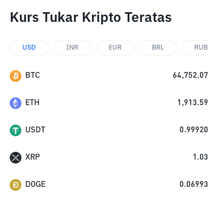
Kurs Tukar Kripto Teratas
USD
INR
EUR
BRL
RUB
BTC
64,752.07
ETH
1,913.59
USDT
0.99920
XRP
1.03
DOGE
0.06993