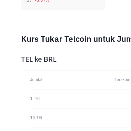
27
-3.57
%
Kurs Tukar Telcoin untuk J
TEL
ke
BRL
Jumlah
Terakhir 
1
TEL
10
TEL