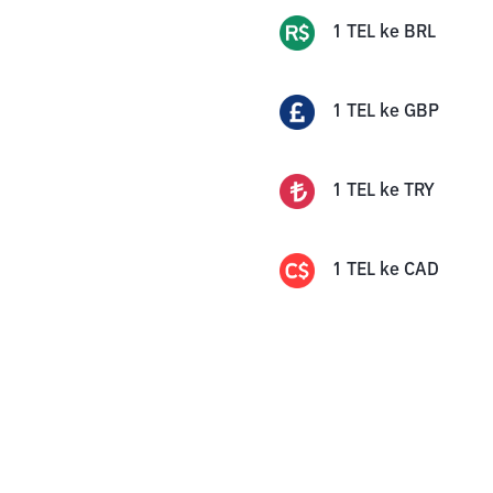
1
TEL
ke
BRL
1
TEL
ke
GBP
1
TEL
ke
TRY
1
TEL
ke
CAD