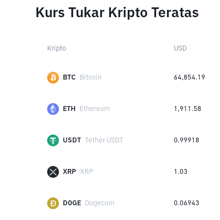
Kurs Tukar Kripto Teratas
Kripto
USD
BTC
Bitcoin
64,854.19
ETH
Ethereum
1,911.58
USDT
Tether USDT
0.99918
XRP
XRP
1.03
DOGE
Dogecoin
0.06943