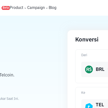
s
Product
Campaign
Blog
Beta
Konversi
Dari
BRL
Telcoin.
Ke
kar Saat Ini.
TEL