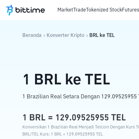
Market
Trade
Tokenized Stock
Future
Beranda
Konverter Kripto
BRL
ke
TEL
1
BRL
ke
TEL
1 Brazilian Real Setara Dengan 129.09525955 
1
BRL
=
129.09525955
TEL
Konversikan 1 Brazilian Real Menjadi Telcoin Dengan Kurs Tu
BRL
/
TEL
Kurs
: 1
BRL
=
129.09525955
TEL