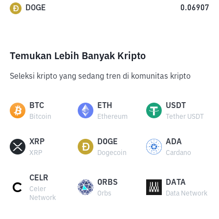
DOGE
0.06907
Temukan Lebih Banyak Kripto
Seleksi kripto yang sedang tren di komunitas kripto
BTC
ETH
USDT
Bitcoin
Ethereum
Tether USDT
XRP
DOGE
ADA
XRP
Dogecoin
Cardano
CELR
ORBS
DATA
Celer
Orbs
Data Network
Network