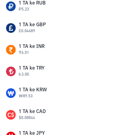
1
TA
ke
RUB
₽
5.23
1
TA
ke
GBP
£
0.04689
1
TA
ke
INR
₹
6.01
1
TA
ke
TRY
₺
3.00
1
TA
ke
KRW
₩
89.53
1
TA
ke
CAD
$
0.08844
1
TA
ke
JPY