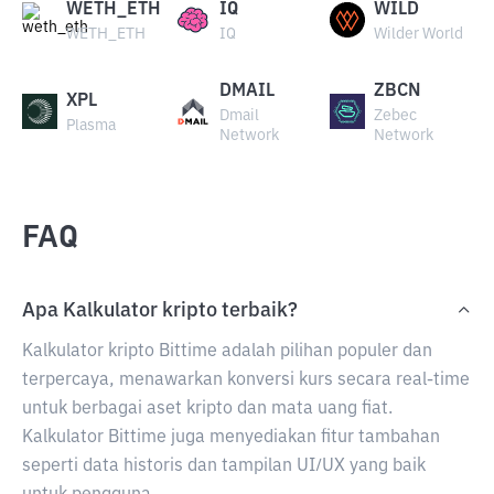
WETH_ETH
IQ
WILD
WETH_ETH
IQ
Wilder World
DMAIL
ZBCN
XPL
Dmail
Zebec
Plasma
Network
Network
FAQ
Apa Kalkulator kripto terbaik?
Kalkulator kripto Bittime adalah pilihan populer dan
terpercaya, menawarkan konversi kurs secara real-time
untuk berbagai aset kripto dan mata uang fiat.
Kalkulator Bittime juga menyediakan fitur tambahan
seperti data historis dan tampilan UI/UX yang baik