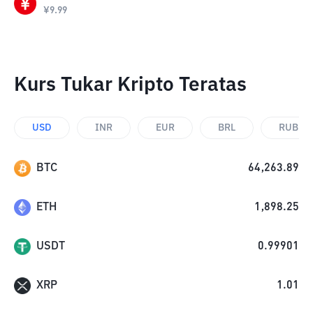
¥
9.99
Kurs Tukar Kripto Teratas
USD
INR
EUR
BRL
RUB
BTC
64,263.89
ETH
1,898.25
USDT
0.99901
XRP
1.01