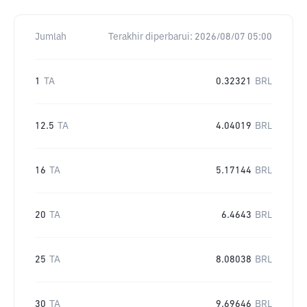
Jumlah
Terakhir diperbarui:
2026/08/07 05:00
1
TA
0.32321
BRL
12.5
TA
4.04019
BRL
16
TA
5.17144
BRL
20
TA
6.4643
BRL
25
TA
8.08038
BRL
30
TA
9.69646
BRL