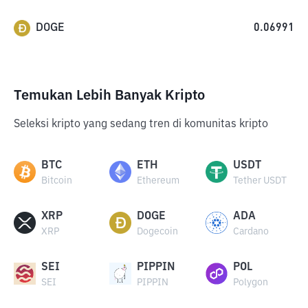
DOGE
0.06991
Temukan Lebih Banyak Kripto
Seleksi kripto yang sedang tren di komunitas kripto
BTC
ETH
USDT
Bitcoin
Ethereum
Tether USDT
XRP
DOGE
ADA
XRP
Dogecoin
Cardano
SEI
PIPPIN
POL
SEI
PIPPIN
Polygon