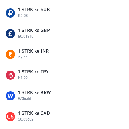
1
STRK
ke
RUB
₽
2.08
1
STRK
ke
GBP
£
0.01910
1
STRK
ke
INR
₹
2.44
1
STRK
ke
TRY
₺
1.22
1
STRK
ke
KRW
₩
36.66
1
STRK
ke
CAD
$
0.03602