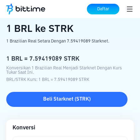
Beranda
Konverter Kripto
BRL
ke
STRK
Daftar
1
BRL
ke
STRK
1 Brazilian Real Setara Dengan 7.59419089 Starknet.
1
BRL
=
7.59419089
STRK
Konversikan 1 Brazilian Real Menjadi Starknet Dengan Kurs
Tukar Saat Ini.
BRL
/
STRK
Kurs
: 1
BRL
=
7.59419089
STRK
Beli
Starknet
(
STRK
)
Konversi