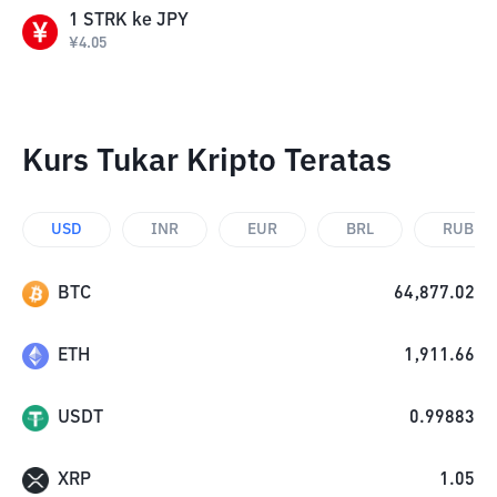
1
STRK
ke
JPY
¥
4.05
Kurs Tukar Kripto Teratas
USD
INR
EUR
BRL
RUB
BTC
64,877.02
ETH
1,911.66
USDT
0.99883
XRP
1.05