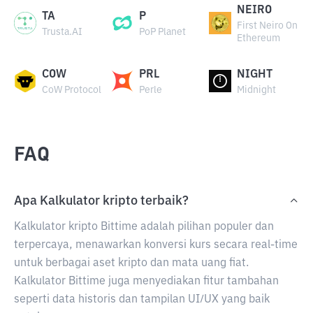
NEIRO
TA
P
First Neiro On
Trusta.AI
PoP Planet
Ethereum
COW
PRL
NIGHT
CoW Protocol
Perle
Midnight
FAQ
Apa Kalkulator kripto terbaik?
Kalkulator kripto Bittime adalah pilihan populer dan
terpercaya, menawarkan konversi kurs secara real-time
untuk berbagai aset kripto dan mata uang fiat.
Kalkulator Bittime juga menyediakan fitur tambahan
seperti data historis dan tampilan UI/UX yang baik