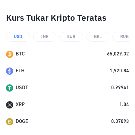
Kurs Tukar Kripto Teratas
USD
INR
EUR
BRL
RUB
BTC
65,029.32
ETH
1,920.84
USDT
0.99941
XRP
1.04
DOGE
0.07093