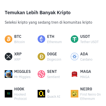
Temukan Lebih Banyak Kripto
Seleksi kripto yang sedang tren di komunitas kripto
BTC
ETH
USDT
Bitcoin
Ethereum
Tether USDT
XRP
DOGE
ADA
XRP
Dogecoin
Cardano
MIGGLES
SENT
MAGA
Mr Miggles
Sentient
MAGA
HOOK
NEIRO
Q
Hooked
First Neiro On
Quack AI
Protocol
Ethereum