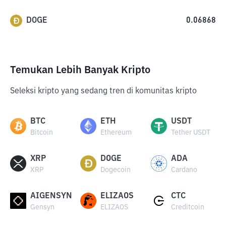
DOGE
0.06868
Temukan Lebih Banyak Kripto
Seleksi kripto yang sedang tren di komunitas kripto
BTC
ETH
USDT
Bitcoin
Ethereum
Tether USDT
XRP
DOGE
ADA
XRP
Dogecoin
Cardano
AIGENSYN
ELIZAOS
CTC
Gensyn
ELIZAOS
Creditcoin