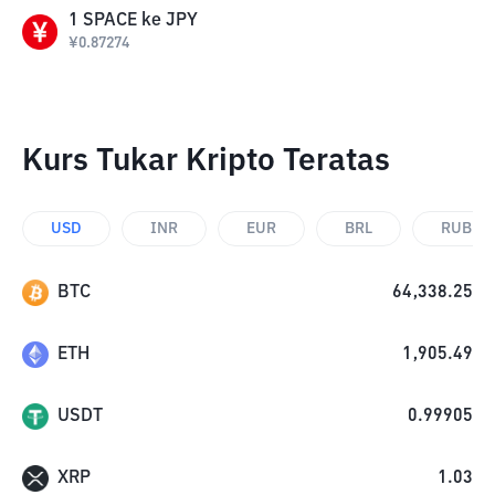
1
SPACE
ke
JPY
¥
0.87274
Kurs Tukar Kripto Teratas
USD
INR
EUR
BRL
RUB
BTC
64,338.25
ETH
1,905.49
USDT
0.99905
XRP
1.03