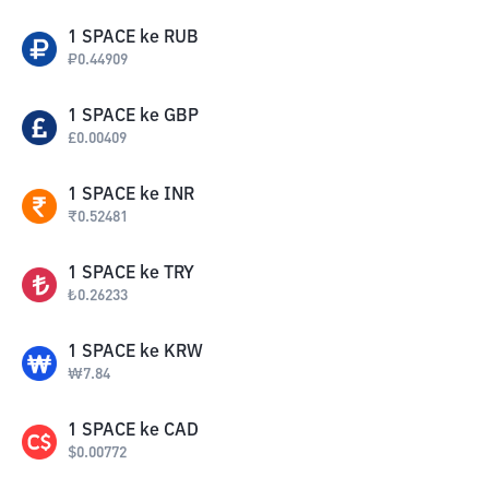
1
SPACE
ke
RUB
₽
0.44909
1
SPACE
ke
GBP
£
0.00409
1
SPACE
ke
INR
₹
0.52481
1
SPACE
ke
TRY
₺
0.26233
1
SPACE
ke
KRW
₩
7.84
1
SPACE
ke
CAD
$
0.00772