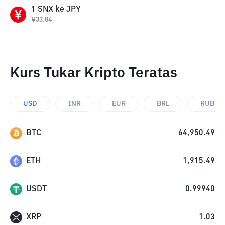
1
SNX
ke
JPY
¥
33.04
Kurs Tukar Kripto Teratas
USD
INR
EUR
BRL
RUB
BTC
64,950.49
ETH
1,915.49
USDT
0.99940
XRP
1.03