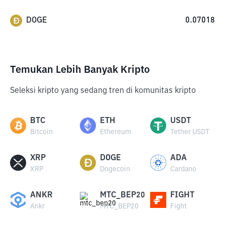
DOGE
0.07018
Temukan Lebih Banyak Kripto
Seleksi kripto yang sedang tren di komunitas kripto
BTC
ETH
USDT
Bitcoin
Ethereum
Tether USDT
XRP
DOGE
ADA
XRP
Dogecoin
Cardano
ANKR
MTC_BEP20
FIGHT
Ankr
MTC_BEP20
Fight