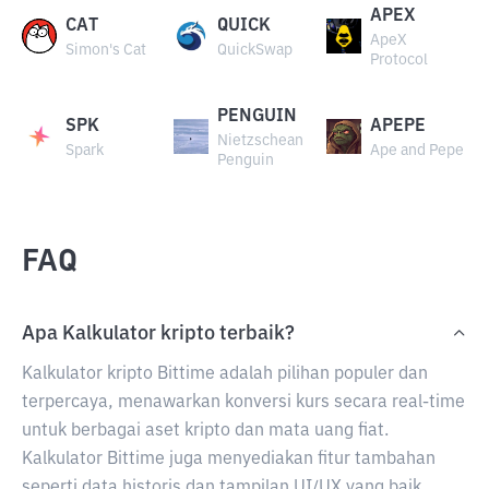
APEX
CAT
QUICK
ApeX
Simon's Cat
QuickSwap
Protocol
PENGUIN
SPK
APEPE
Nietzschean
Spark
Ape and Pepe
Penguin
FAQ
Apa Kalkulator kripto terbaik?
Kalkulator kripto Bittime adalah pilihan populer dan
terpercaya, menawarkan konversi kurs secara real-time
untuk berbagai aset kripto dan mata uang fiat.
Kalkulator Bittime juga menyediakan fitur tambahan
seperti data historis dan tampilan UI/UX yang baik