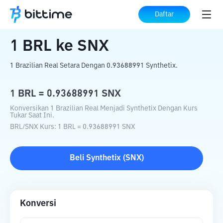
Beranda
Konverter Kripto
BRL
ke
SNX
Daftar
1
BRL
ke
SNX
1 Brazilian Real Setara Dengan 0.93688991 Synthetix.
1
BRL
=
0.93688991
SNX
Konversikan 1 Brazilian Real Menjadi Synthetix Dengan Kurs
Tukar Saat Ini.
BRL
/
SNX
Kurs
: 1
BRL
=
0.93688991
SNX
Beli
Synthetix
(
SNX
)
Konversi