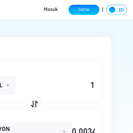
Masuk
Daftar
L
VON