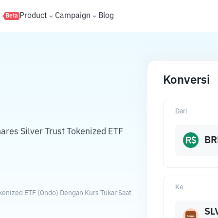
s
Product
Campaign
Blog
Beta
Konversi
Dari
ares Silver Trust Tokenized ETF
BR
Ke
Tokenized ETF (Ondo) Dengan Kurs Tukar Saat
SL