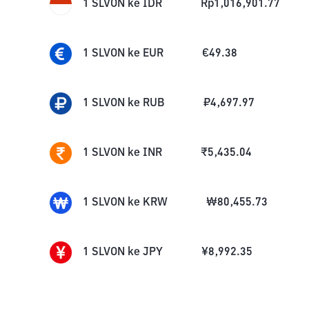
1
SLVON
ke
IDR
Rp
1,016,901.77
1
SLVON
ke
EUR
€
49.38
1
SLVON
ke
RUB
₽
4,697.97
1
SLVON
ke
INR
₹
5,435.04
1
SLVON
ke
KRW
₩
80,455.73
1
SLVON
ke
JPY
¥
8,992.35