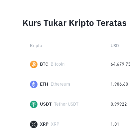
Kurs Tukar Kripto Teratas
Kripto
USD
BTC
Bitcoin
64,679.73
ETH
Ethereum
1,906.60
USDT
Tether USDT
0.99922
XRP
XRP
1.01