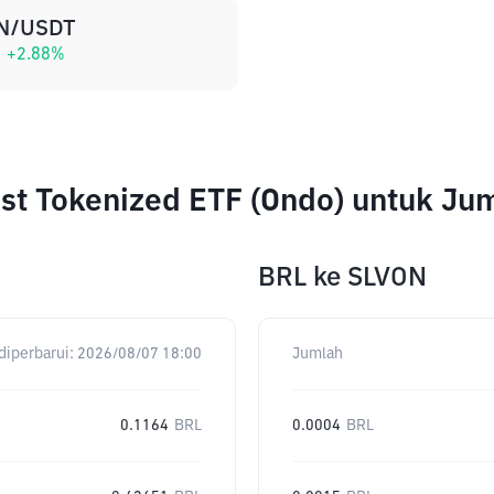
N/USDT
+
2.88
%
rust Tokenized ETF (Ondo) untuk J
BRL
ke
SLVON
diperbarui:
2026/08/07 18:00
Jumlah
0.1164
BRL
0.0004
BRL