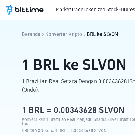
Market
Trade
Tokenized Stock
Future
Beranda
Konverter Kripto
BRL
ke
SLVON
1
BRL
ke
SLVON
1 Brazilian Real Setara Dengan 0.00343628 iSh
(Ondo).
1
BRL
=
0.00343628
SLVON
Konversikan 1 Brazilian Real Menjadi iShares Silver Trust 
Ini.
BRL
/
SLVON
Kurs
: 1
BRL
=
0.00343628
SLVON