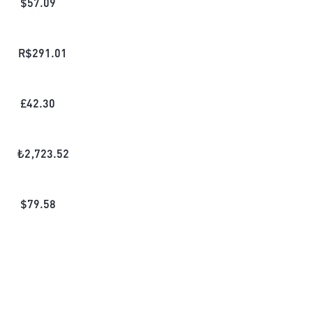
$
57.09
R$
291.01
£
42.30
₺
2,723.52
$
79.58