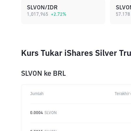
SLVON/IDR
SLVO
1,017,965
+
2.72
%
57.178
Kurs Tukar iShares Silver T
SLVON
ke
BRL
Jumlah
Terakhir 
0.0004
SLVON