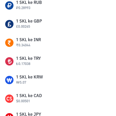
1
SKL
ke
RUB
₽
0.28993
1
SKL
ke
GBP
£
0.00265
1
SKL
ke
INR
₹
0.34044
1
SKL
ke
TRY
₺
0.17038
1
SKL
ke
KRW
₩
5.07
1
SKL
ke
CAD
$
0.00501
1
SKL
ke
JPY