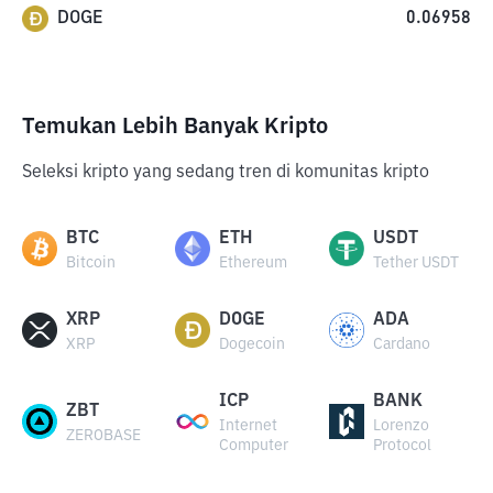
DOGE
0.06958
Temukan Lebih Banyak Kripto
Seleksi kripto yang sedang tren di komunitas kripto
BTC
ETH
USDT
Bitcoin
Ethereum
Tether USDT
XRP
DOGE
ADA
XRP
Dogecoin
Cardano
ICP
BANK
ZBT
Internet
Lorenzo
ZEROBASE
Computer
Protocol