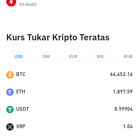
¥
0.56453
Kurs Tukar Kripto Teratas
USD
INR
EUR
BRL
RUB
BTC
64,452.16
ETH
1,897.59
USDT
0.99904
XRP
1.04