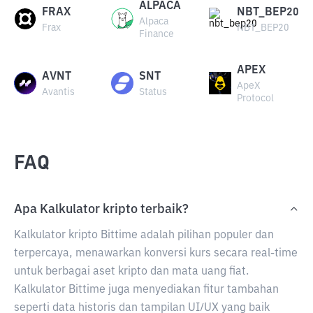
ALPACA
FRAX
NBT_BEP20
Alpaca
Frax
NBT_BEP20
Finance
APEX
AVNT
SNT
ApeX
Avantis
Status
Protocol
FAQ
Apa Kalkulator kripto terbaik?
Kalkulator kripto Bittime adalah pilihan populer dan
terpercaya, menawarkan konversi kurs secara real-time
untuk berbagai aset kripto dan mata uang fiat.
Kalkulator Bittime juga menyediakan fitur tambahan
seperti data historis dan tampilan UI/UX yang baik