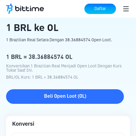
Beranda
Konverter Kripto
BRL
ke
OL
Daftar
1
BRL
ke
OL
1 Brazilian Real Setara Dengan 38.36884574 Open Loot.
1
BRL
=
38.36884574
OL
Konversikan 1 Brazilian Real Menjadi Open Loot Dengan Kurs
Tukar Saat Ini.
BRL
/
OL
Kurs
: 1
BRL
=
38.36884574
OL
Beli
Open Loot
(
OL
)
Konversi