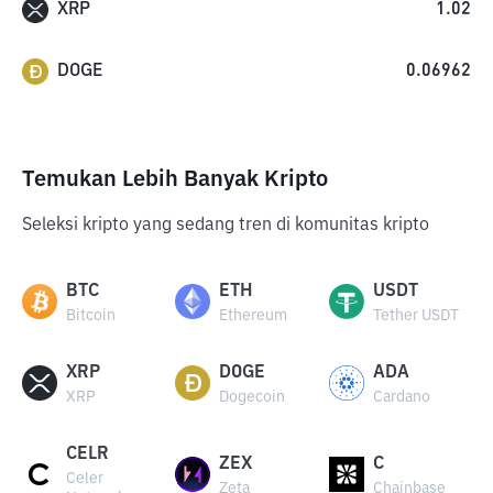
XRP
1.02
DOGE
0.06962
Temukan Lebih Banyak Kripto
Seleksi kripto yang sedang tren di komunitas kripto
BTC
ETH
USDT
Bitcoin
Ethereum
Tether USDT
XRP
DOGE
ADA
XRP
Dogecoin
Cardano
CELR
ZEX
C
Celer
Zeta
Chainbase