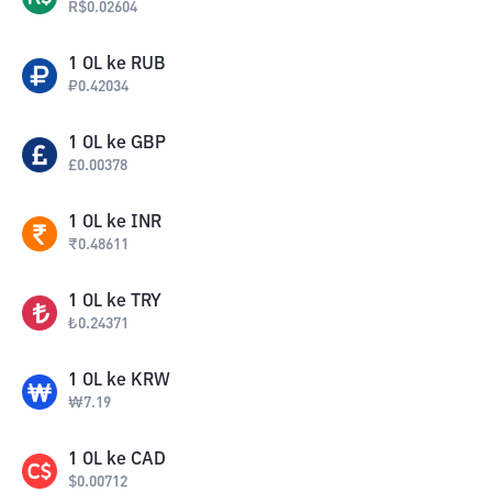
R$
0.02604
1
OL
ke
RUB
₽
0.42034
1
OL
ke
GBP
£
0.00378
1
OL
ke
INR
₹
0.48611
1
OL
ke
TRY
₺
0.24371
1
OL
ke
KRW
₩
7.19
1
OL
ke
CAD
$
0.00712