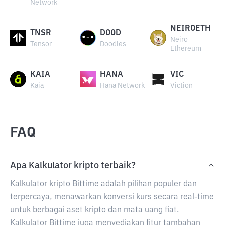
Network
NEIROETH
TNSR
DOOD
Neiro
Tensor
Doodles
Ethereum
KAIA
HANA
VIC
Kaia
Hana Network
Viction
FAQ
Apa Kalkulator kripto terbaik?
Kalkulator kripto Bittime adalah pilihan populer dan
terpercaya, menawarkan konversi kurs secara real-time
untuk berbagai aset kripto dan mata uang fiat.
Kalkulator Bittime juga menyediakan fitur tambahan