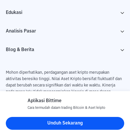
Edukasi
Analisis Pasar
Blog & Berita
Mohon diperhatikan, perdagangan aset kripto merupakan
aktivitas beresiko tinggi. Nilai Aset Kripto bersifat fluktuatif dan
dapat berubah secara signifikan dari waktu ke waktu. Kinerja
pada masa lalu tidak mencerminkan kinerja di masa depan.
Terdapat risiko kehilangan sebagai dampak dari membeli dan
Aplikasi Bittime
menjual aset kripto dan sepenuhnya keputusan independen dari
Cara termudah dalam trading Bitcoin & Aset kripto
pengguna. PT Utama Aset Digital Indonesia (Bittime) tidak
bertanggung jawab atas perubahan fluktuasi dari nilai tukar Aset
Unduh Sekarang
Kripto.