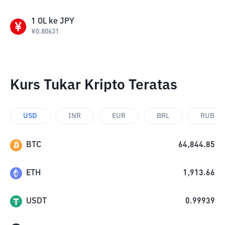
1
OL
ke
JPY
¥
0.80631
Kurs Tukar Kripto Teratas
USD
INR
EUR
BRL
RUB
BTC
64,844.85
ETH
1,913.66
USDT
0.99939