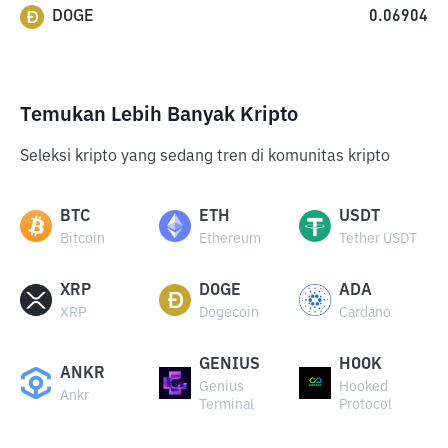
DOGE
0.06904
Temukan Lebih Banyak Kripto
Seleksi kripto yang sedang tren di komunitas kripto
BTC
ETH
USDT
Bitcoin
Ethereum
Tether USDT
XRP
DOGE
ADA
XRP
Dogecoin
Cardano
GENIUS
HOOK
ANKR
Genius
Hooked
Ankr
Terminal
Protocol