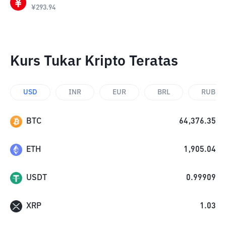
¥
293.94
Kurs Tukar Kripto Teratas
USD
INR
EUR
BRL
RUB
BTC
64,376.35
ETH
1,905.04
USDT
0.99909
XRP
1.03