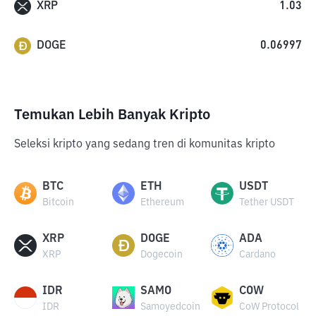
XRP
1.03
DOGE
0.06997
Temukan Lebih Banyak Kripto
Seleksi kripto yang sedang tren di komunitas kripto
BTC
ETH
USDT
Bitcoin
Ethereum
Tether USDT
XRP
DOGE
ADA
XRP
Dogecoin
Cardano
IDR
SAMO
COW
IDR
Samoyedcoin
CoW Protocol