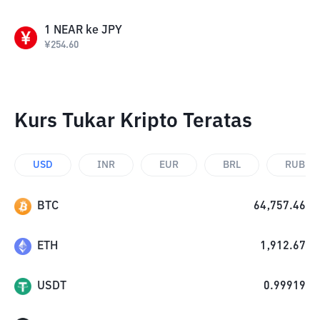
1
NEAR
ke
JPY
¥
254.60
Kurs Tukar Kripto Teratas
USD
INR
EUR
BRL
RUB
BTC
64,757.46
ETH
1,912.67
USDT
0.99919