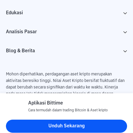
Edukasi
Analisis Pasar
Blog & Berita
Mohon diperhatikan, perdagangan aset kripto merupakan
aktivitas beresiko tinggi. Nilai Aset Kripto bersifat fluktuatif dan
dapat berubah secara signifikan dari waktu ke waktu. Kinerja
pada masa lalu tidak mencerminkan kinerja di masa depan.
Terdapat risiko kehilangan sebagai dampak dari membeli dan
Aplikasi Bittime
menjual aset kripto dan sepenuhnya keputusan independen dari
Cara termudah dalam trading Bitcoin & Aset kripto
pengguna. PT Utama Aset Digital Indonesia (Bittime) tidak
bertanggung jawab atas perubahan fluktuasi dari nilai tukar Aset
Unduh Sekarang
Kripto.