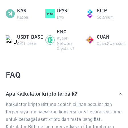
KAS
IRYS
SLIM
Kaspa
Irys
Solanium
KNC
USDT_BASE
CUAN
Kyber
usdt_base
Network
Cuan.Swap.com
Crystal v2
FAQ
Apa Kalkulator kripto terbaik?
Kalkulator kripto Bittime adalah pilihan populer dan
terpercaya, menawarkan konversi kurs secara real-time
untuk berbagai aset kripto dan mata uang fiat.
Kalkulator Bittime juga menyediakan fitur tambahan