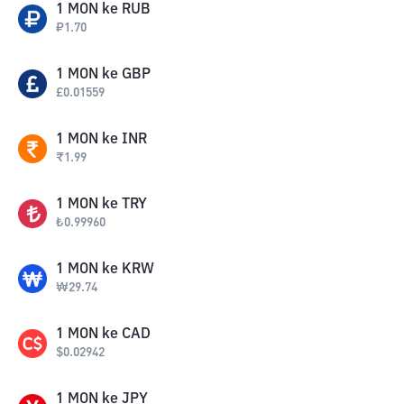
1
MON
ke
RUB
₽
1.70
1
MON
ke
GBP
£
0.01559
1
MON
ke
INR
₹
1.99
1
MON
ke
TRY
₺
0.99960
1
MON
ke
KRW
₩
29.74
1
MON
ke
CAD
$
0.02942
1
MON
ke
JPY