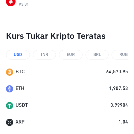
¥
3.31
Kurs Tukar Kripto Teratas
USD
INR
EUR
BRL
RUB
BTC
64,570.95
ETH
1,907.53
USDT
0.99904
XRP
1.04