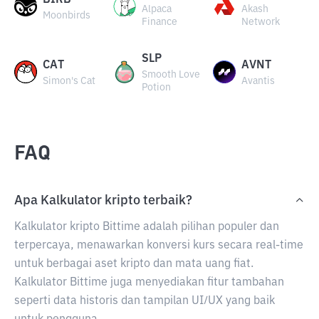
BIRB
Alpaca
Akash
Moonbirds
Finance
Network
SLP
CAT
AVNT
Smooth Love
Simon's Cat
Avantis
Potion
FAQ
Apa Kalkulator kripto terbaik?
Kalkulator kripto Bittime adalah pilihan populer dan
terpercaya, menawarkan konversi kurs secara real-time
untuk berbagai aset kripto dan mata uang fiat.
Kalkulator Bittime juga menyediakan fitur tambahan
seperti data historis dan tampilan UI/UX yang baik