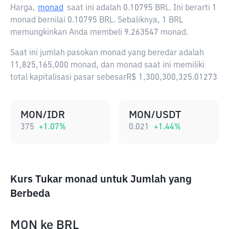
Harga,
monad
saat ini adalah
0.10795 BRL
. Ini berarti 1
monad bernilai 0.10795 BRL. Sebaliknya, 1 BRL
memungkinkan Anda membeli 9.263547 monad.
Saat ini jumlah pasokan monad yang beredar adalah
11,825,165,000 monad, dan monad saat ini memiliki
total kapitalisasi pasar sebesarR$ 1,300,300,325.01273
MON/IDR
MON/USDT
375
+
1.07
%
0.021
+
1.44
%
Kurs Tukar monad untuk Jumlah yang
Berbeda
MON
ke
BRL