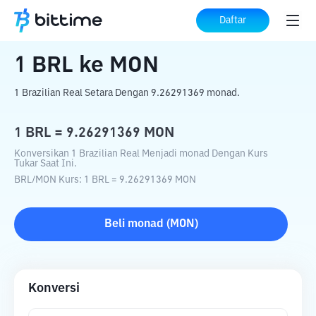
Beranda
Konverter Kripto
BRL
ke
MON
Daftar
1
BRL
ke
MON
1 Brazilian Real Setara Dengan 9.26291369 monad.
1
BRL
=
9.26291369
MON
Konversikan 1 Brazilian Real Menjadi monad Dengan Kurs
Tukar Saat Ini.
BRL
/
MON
Kurs
: 1
BRL
=
9.26291369
MON
Beli
monad
(
MON
)
Konversi