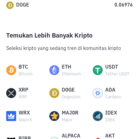
DOGE
0.06976
Temukan Lebih Banyak Kripto
Seleksi kripto yang sedang tren di komunitas kripto
BTC
ETH
USDT
Bitcoin
Ethereum
Tether USDT
XRP
DOGE
ADA
XRP
Dogecoin
Cardano
WRX
MAJOR
IDEX
WazirX
Major
IDEX
ALPACA
AKT