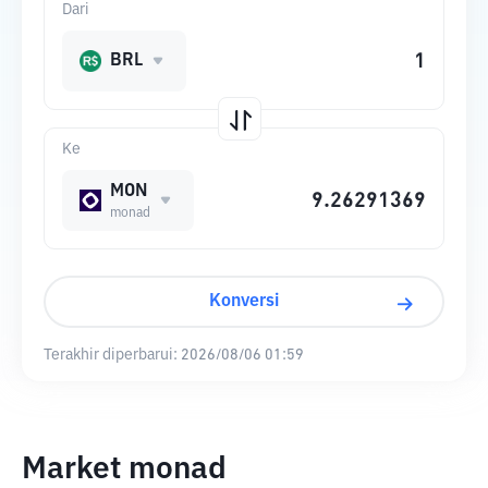
Dari
BRL
Ke
MON
monad
Konversi
Terakhir diperbarui:
2026/08/06 01:59
Market monad