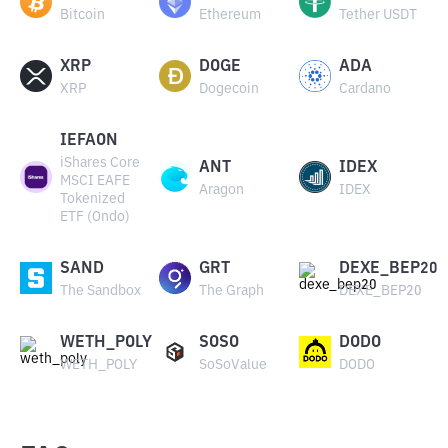
Bitcoin
Ethereum
Tether USDT
XRP
DOGE
ADA
XRP
Dogecoin
Cardano
IEFAON
iShares Core
ANT
IDEX
MSCI EAFE
Aragon
IDEX
Tokenized
ETF (Ondo)
SAND
GRT
DEXE_BEP20
The Sandbox
The Graph
DEXE_BEP20
WETH_POLY
SOSO
DODO
WETH_POLY
SoSoValue
DODO