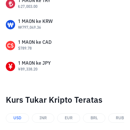
1
MAON
ke
TRY
₺
27,003.00
1
MAON
ke
KRW
₩
797,049.36
1
MAON
ke
CAD
$
789.78
1
MAON
ke
JPY
¥
89,338.20
Kurs Tukar Kripto Teratas
USD
INR
EUR
BRL
RUB