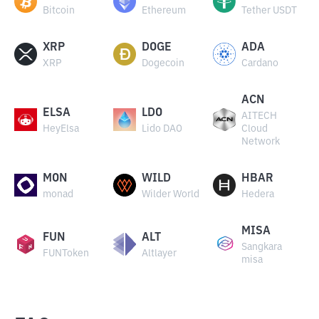
Bitcoin
Ethereum
Tether USDT
XRP
DOGE
ADA
XRP
Dogecoin
Cardano
ACN
ELSA
LDO
AITECH
HeyElsa
Lido DAO
Cloud
Network
MON
WILD
HBAR
monad
Wilder World
Hedera
MISA
FUN
ALT
Sangkara
FUNToken
Altlayer
misa