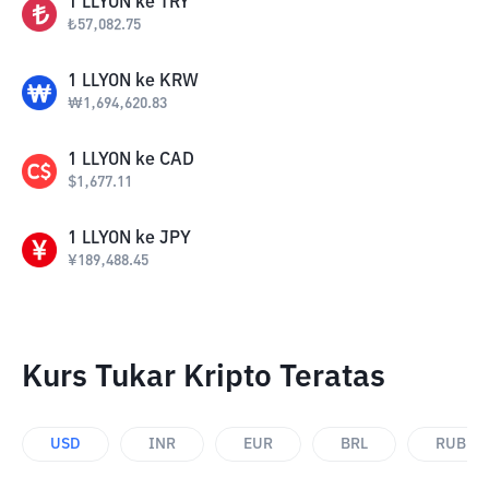
1
LLYON
ke
TRY
₺
57,082.75
1
LLYON
ke
KRW
₩
1,694,620.83
1
LLYON
ke
CAD
$
1,677.11
1
LLYON
ke
JPY
¥
189,488.45
Kurs Tukar Kripto Teratas
USD
INR
EUR
BRL
RUB