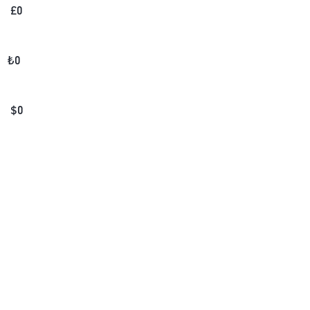
£
0
₺
0
$
0