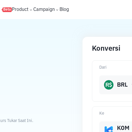
s
Product
Campaign
Blog
Beta
Konversi
Dari
BRL
Ke
rs Tukar Saat Ini.
KOM