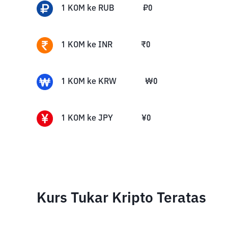
1
KOM
ke
RUB
₽
0
1
KOM
ke
INR
₹
0
1
KOM
ke
KRW
₩
0
1
KOM
ke
JPY
¥
0
Kurs Tukar Kripto Teratas