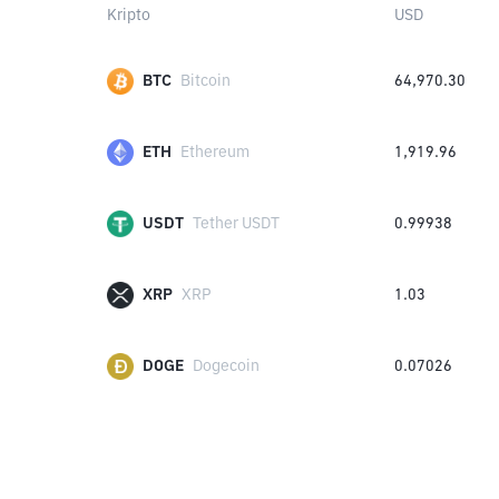
Kripto
USD
BTC
Bitcoin
64,970.30
ETH
Ethereum
1,919.96
USDT
Tether USDT
0.99938
XRP
XRP
1.03
DOGE
Dogecoin
0.07026