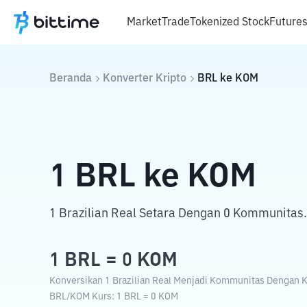
Market
Trade
Tokenized Stock
Future
Beranda
Konverter Kripto
BRL
ke
KOM
1
BRL
ke
KOM
1 Brazilian Real Setara Dengan 0 Kommunitas.
1
BRL
=
0
KOM
Konversikan 1 Brazilian Real Menjadi Kommunitas Dengan Ku
BRL
/
KOM
Kurs
: 1
BRL
=
0
KOM