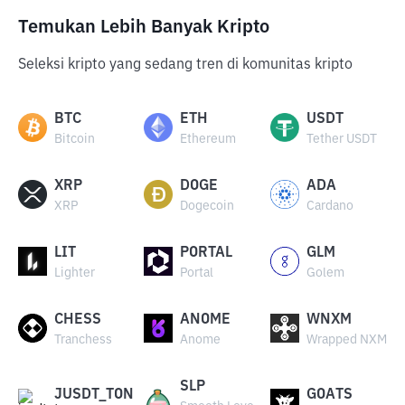
Temukan Lebih Banyak Kripto
Seleksi kripto yang sedang tren di komunitas kripto
BTC
ETH
USDT
Bitcoin
Ethereum
Tether USDT
XRP
DOGE
ADA
XRP
Dogecoin
Cardano
LIT
PORTAL
GLM
Lighter
Portal
Golem
CHESS
ANOME
WNXM
Tranchess
Anome
Wrapped NXM
SLP
JUSDT_TON
GOATS