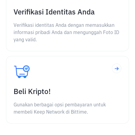
Verifikasi Identitas Anda
Verifikasi identitas Anda dengan memasukkan
informasi pribadi Anda dan mengunggah Foto ID
yang valid.
Beli Kripto!
Gunakan berbagai opsi pembayaran untuk
membeli Keep Network di Bittime.