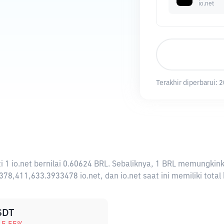
io.net
Terakhir diperbarui:
2
rti 1 io.net bernilai 0.60624 BRL. Sebaliknya, 1 BRL memungki
378,411,633.3933478 io.net, dan io.net saat ini memiliki tota
SDT