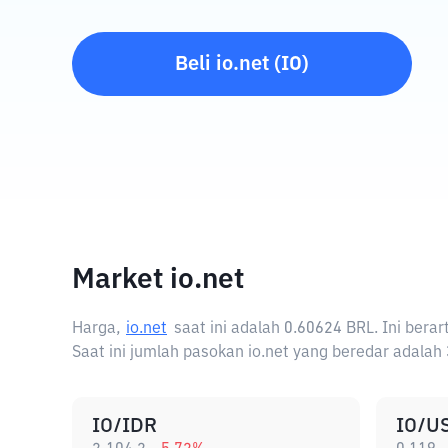
Beli
io.net
(
IO
)
Market io.net
Harga,
io.net
saat ini adalah
0.60624 BRL
. Ini bera
Saat ini jumlah pasokan io.net yang beredar adalah 
IO/IDR
IO/U