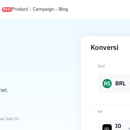
s
Product
Campaign
Blog
Beta
Konversi
Dari
BRL
net.
Ke
ar Saat Ini.
IO