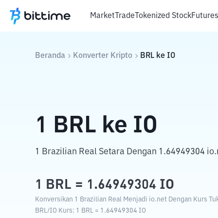
Market
Trade
Tokenized Stock
Future
Beranda
Konverter Kripto
BRL
ke
IO
1
BRL
ke
IO
1 Brazilian Real Setara Dengan 1.64949304 io.
1
BRL
=
1.64949304
IO
Konversikan 1 Brazilian Real Menjadi io.net Dengan Kurs Tuk
BRL
/
IO
Kurs
: 1
BRL
=
1.64949304
IO