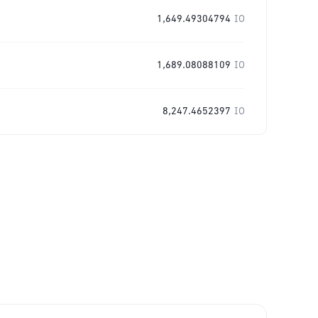
1,649.49304794
IO
1,689.08088109
IO
8,247.4652397
IO