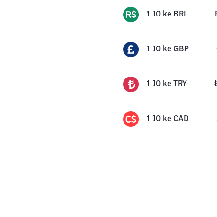
1
IO
ke
BRL
1
IO
ke
GBP
1
IO
ke
TRY
1
IO
ke
CAD