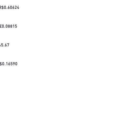
R$
0.60624
£
0.08815
₺
5.67
$
0.16590