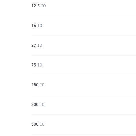
12.5
IO
16
IO
27
IO
75
IO
250
IO
300
IO
500
IO