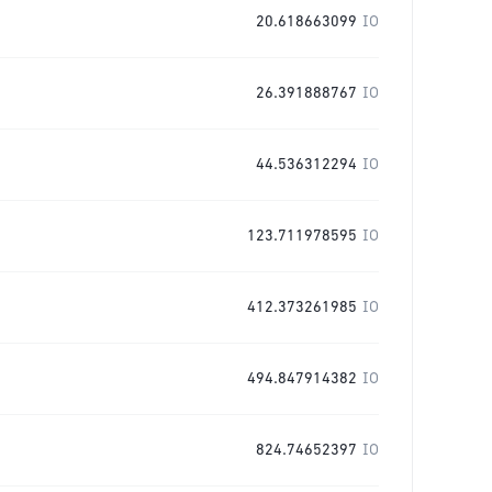
20.618663099
IO
26.391888767
IO
44.536312294
IO
123.711978595
IO
412.373261985
IO
494.847914382
IO
824.74652397
IO