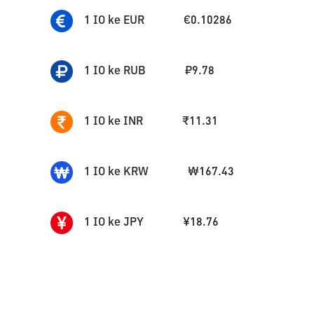
1
IO
ke
EUR
€
0.10286
1
IO
ke
RUB
₽
9.78
1
IO
ke
INR
₹
11.31
1
IO
ke
KRW
₩
167.43
1
IO
ke
JPY
¥
18.76