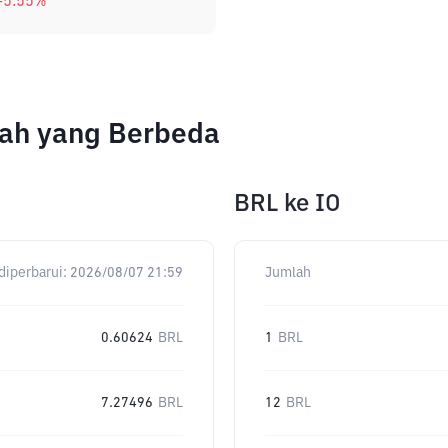
-5.55
%
lah yang Berbeda
BRL
ke
IO
diperbarui:
2026/08/07 21:59
Jumlah
0.60624
BRL
1
BRL
7.27496
BRL
12
BRL