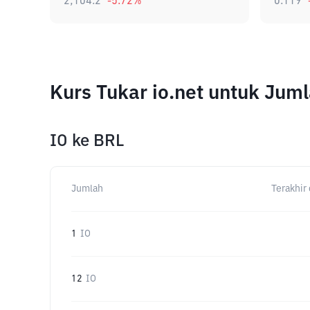
2,104.2
-5.72
%
0.119
Kurs Tukar io.net untuk Jum
IO
ke
BRL
Jumlah
Terakhir 
1
IO
12
IO