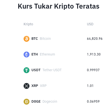
Kurs Tukar Kripto Teratas
Kripto
USD
BTC
Bitcoin
64,820.96
ETH
Ethereum
1,913.30
USDT
Tether USDT
0.99937
XRP
XRP
1.01
DOGE
Dogecoin
0.06959