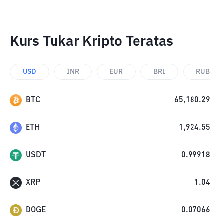
Kurs Tukar Kripto Teratas
USD
INR
EUR
BRL
RUB
BTC
65,180.29
ETH
1,924.55
USDT
0.99918
XRP
1.04
DOGE
0.07066