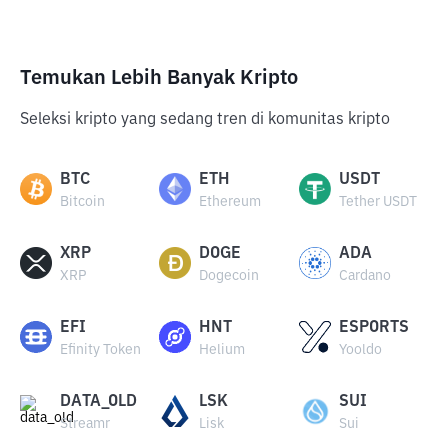
Temukan Lebih Banyak Kripto
Seleksi kripto yang sedang tren di komunitas kripto
BTC
ETH
USDT
Bitcoin
Ethereum
Tether USDT
XRP
DOGE
ADA
XRP
Dogecoin
Cardano
EFI
HNT
ESPORTS
Efinity Token
Helium
Yooldo
DATA_OLD
LSK
SUI
Streamr
Lisk
Sui