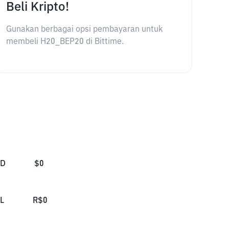
Beli Kripto!
Gunakan berbagai opsi pembayaran untuk
membeli H20_BEP20 di Bittime.
SD
$
0
L
R$
0