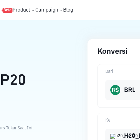
s
Product
Campaign
Blog
Beta
Konversi
Dari
P20
BRL
Ke
s Tukar Saat Ini.
H20_