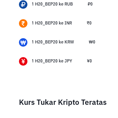
1
H20_BEP20
ke
RUB
₽
0
1
H20_BEP20
ke
INR
₹
0
1
H20_BEP20
ke
KRW
₩
0
1
H20_BEP20
ke
JPY
¥
0
Kurs Tukar Kripto Teratas