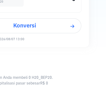
20
Konversi
026/08/07 13:00
nkan Anda membeli 0 H20_BEP20.
italisasi pasar sebesarR$ 0