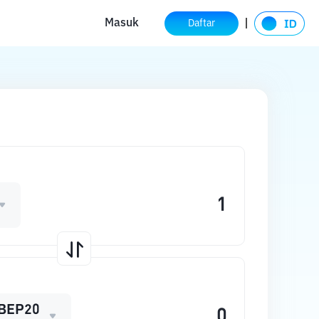
Masuk
Daftar
BEP20