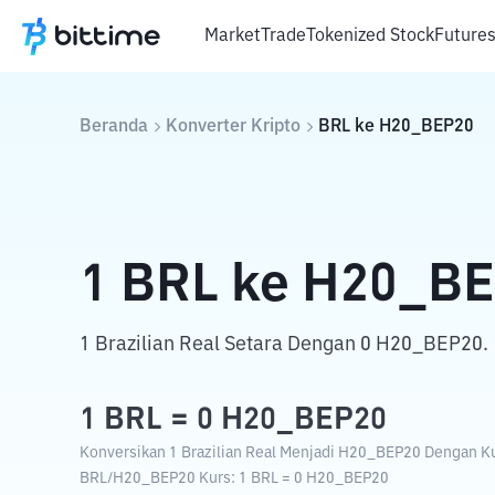
Market
Trade
Tokenized Stock
Future
Beranda
Konverter Kripto
BRL
ke
H20_BEP20
1
BRL
ke
H20_BE
1 Brazilian Real Setara Dengan 0 H20_BEP20.
1
BRL
=
0
H20_BEP20
Konversikan 1 Brazilian Real Menjadi H20_BEP20 Dengan Kur
BRL
/
H20_BEP20
Kurs
: 1
BRL
=
0
H20_BEP20