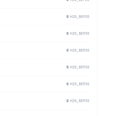
0
H20_BEP20
0
H20_BEP20
0
H20_BEP20
0
H20_BEP20
0
H20_BEP20
0
H20_BEP20
0
H20_BEP20