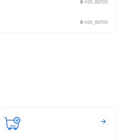
0
H20_BEP20
0
H20_BEP20