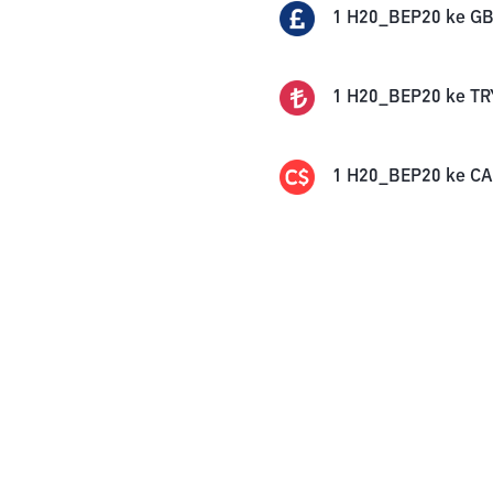
1
H20_BEP20
ke
G
1
H20_BEP20
ke
TR
1
H20_BEP20
ke
C