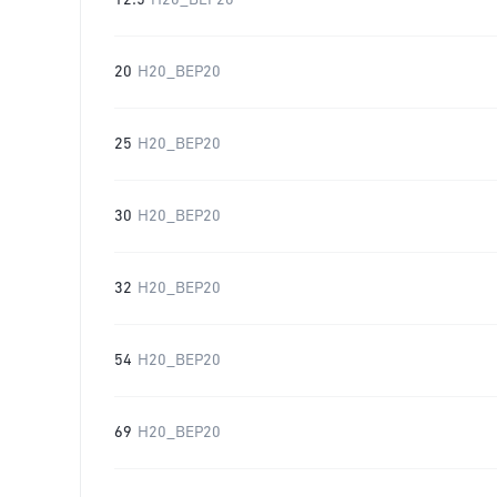
12.5
H20_BEP20
20
H20_BEP20
25
H20_BEP20
30
H20_BEP20
32
H20_BEP20
54
H20_BEP20
69
H20_BEP20