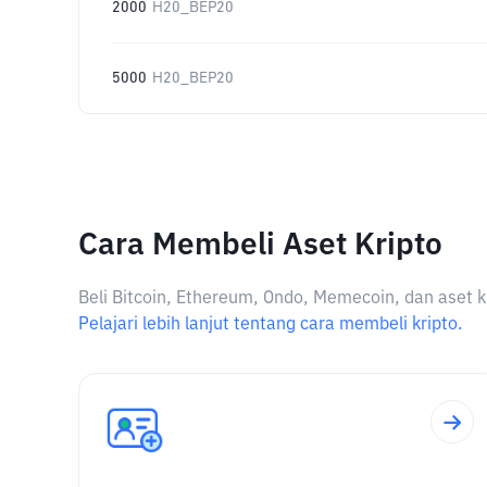
2000
H20_BEP20
5000
H20_BEP20
Cara Membeli Aset Kripto
Beli Bitcoin, Ethereum, Ondo, Memecoin, dan aset k
Pelajari lebih lanjut tentang cara membeli kripto.