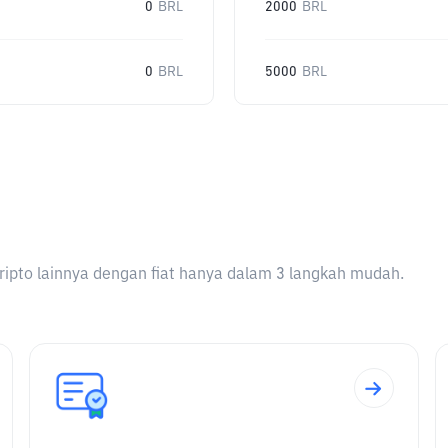
0
BRL
2000
BRL
0
BRL
5000
BRL
ripto lainnya dengan fiat hanya dalam 3 langkah mudah.