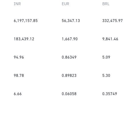
INR
EUR
BRL
6,197,157.85
56,347.13
332,475.97
183,439.12
1,667.90
9,841.46
94.96
0.86349
5.09
98.78
0.89823
5.30
6.66
0.06058
0.35749