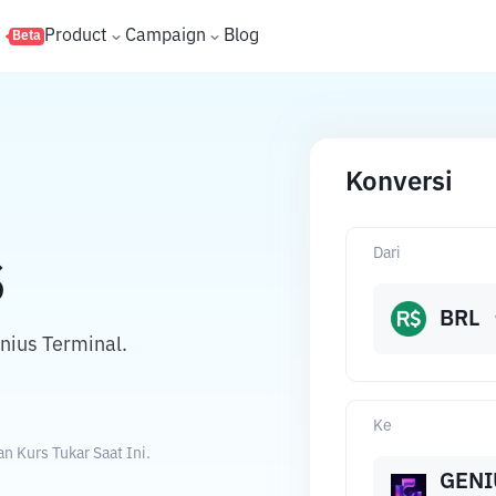
s
Product
Campaign
Blog
Beta
Konversi
Dari
S
BRL
nius Terminal.
Ke
n Kurs Tukar Saat Ini.
GENI