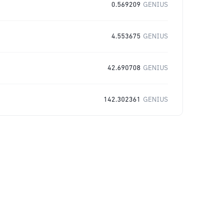
0.569209
GENIUS
4.553675
GENIUS
42.690708
GENIUS
142.302361
GENIUS