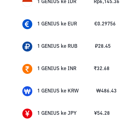
1
GENIUS
ke
IDR
Rp
6,145.36
1
GENIUS
ke
EUR
€
0.29756
1
GENIUS
ke
RUB
₽
28.45
1
GENIUS
ke
INR
₹
32.68
1
GENIUS
ke
KRW
₩
486.43
1
GENIUS
ke
JPY
¥
54.28