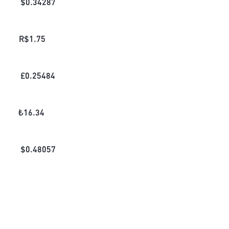
$
0.34287
R$
1.75
£
0.25484
₺
16.34
$
0.48057