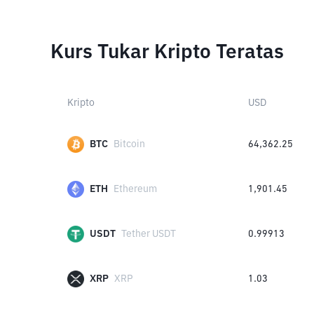
Kurs Tukar Kripto Teratas
Kripto
USD
BTC
Bitcoin
64,362.25
ETH
Ethereum
1,901.45
USDT
Tether USDT
0.99913
XRP
XRP
1.03