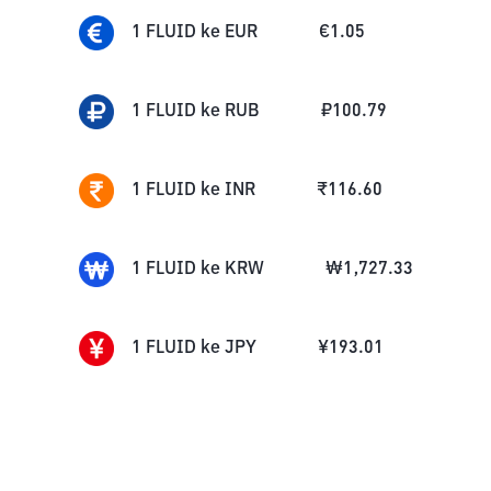
1
FLUID
ke
EUR
€
1.05
1
FLUID
ke
RUB
₽
100.79
1
FLUID
ke
INR
₹
116.60
1
FLUID
ke
KRW
₩
1,727.33
1
FLUID
ke
JPY
¥
193.01