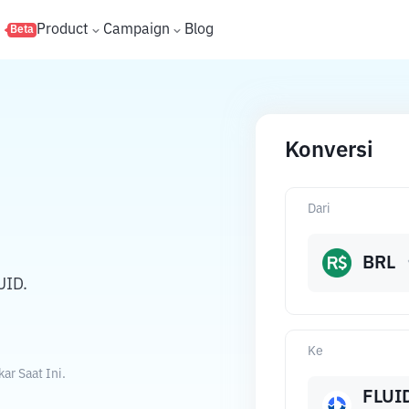
s
Product
Campaign
Blog
Beta
Konversi
Dari
BRL
UID.
Ke
ar Saat Ini.
FLUI