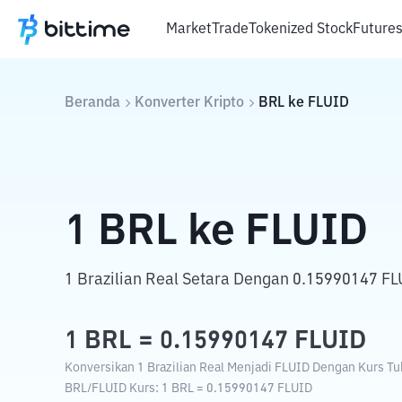
Market
Trade
Tokenized Stock
Future
Beranda
Konverter Kripto
BRL
ke
FLUID
1
BRL
ke
FLUID
1 Brazilian Real Setara Dengan 0.15990147 FL
1
BRL
=
0.15990147
FLUID
Konversikan 1 Brazilian Real Menjadi FLUID Dengan Kurs Tuk
BRL
/
FLUID
Kurs
: 1
BRL
=
0.15990147
FLUID