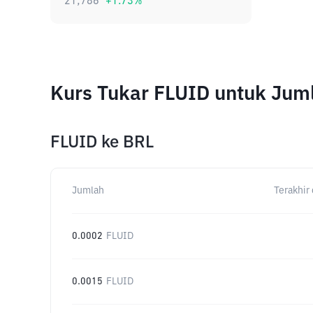
21,786
+
1.73
%
Kurs Tukar FLUID untuk Jum
FLUID
ke
BRL
Jumlah
Terakhir 
0.0002
FLUID
0.0015
FLUID