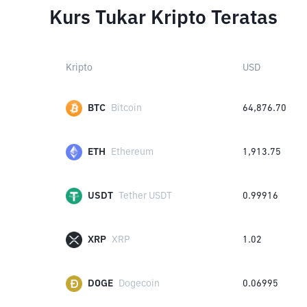
Kurs Tukar Kripto Teratas
Kripto
USD
BTC
Bitcoin
64,876.70
ETH
Ethereum
1,913.75
USDT
Tether USDT
0.99916
XRP
XRP
1.02
DOGE
Dogecoin
0.06995