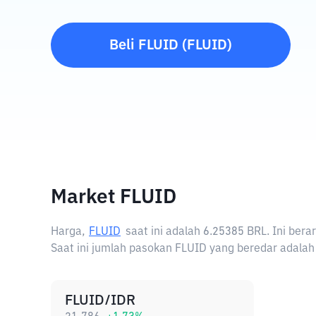
Beli
FLUID
(
FLUID
)
Market FLUID
Harga,
FLUID
saat ini adalah
6.25385 BRL
. Ini ber
Saat ini jumlah pasokan FLUID yang beredar adalah 
FLUID/IDR