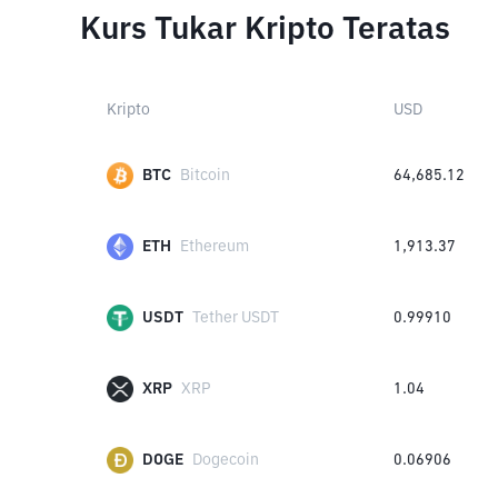
Kurs Tukar Kripto Teratas
Kripto
USD
BTC
Bitcoin
64,685.12
ETH
Ethereum
1,913.37
USDT
Tether USDT
0.99910
XRP
XRP
1.04
DOGE
Dogecoin
0.06906