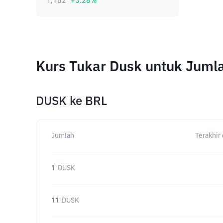
1,102
+
3.28
%
Kurs Tukar Dusk untuk Juml
DUSK
ke
BRL
Jumlah
Terakhir 
1
DUSK
11
DUSK