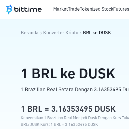
Market
Trade
Tokenized Stock
Future
Beranda
Konverter Kripto
BRL
ke
DUSK
1
BRL
ke
DUSK
1 Brazilian Real Setara Dengan 3.16353495 Du
1
BRL
=
3.16353495
DUSK
Konversikan 1 Brazilian Real Menjadi Dusk Dengan Kurs Tuka
BRL
/
DUSK
Kurs
: 1
BRL
=
3.16353495
DUSK