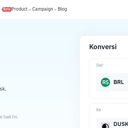
s
Product
Campaign
Blog
Beta
Konversi
Dari
BRL
sk.
Ke
r Saat Ini.
DUS