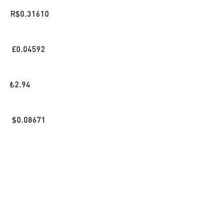
R$
0.31610
£
0.04592
₺
2.94
$
0.08671