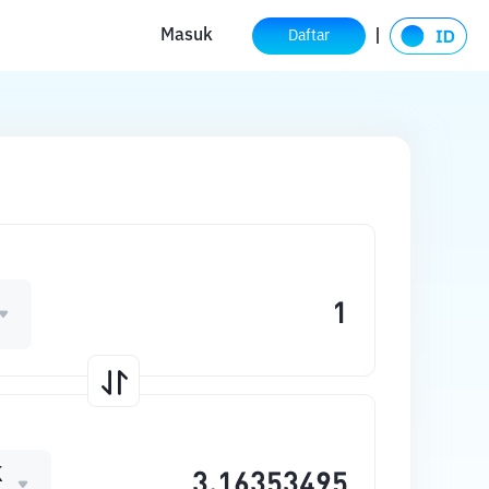
Masuk
Daftar
K