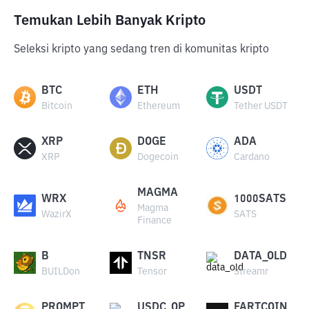
Temukan Lebih Banyak Kripto
Seleksi kripto yang sedang tren di komunitas kripto
BTC
ETH
USDT
Bitcoin
Ethereum
Tether USDT
XRP
DOGE
ADA
XRP
Dogecoin
Cardano
MAGMA
WRX
1000SATS
Magma
WazirX
SATS
Finance
B
TNSR
DATA_OLD
BUILDon
Tensor
Streamr
PROMPT
USDC_OP
FARTCOIN