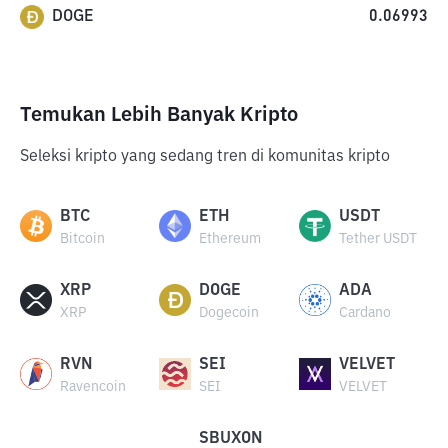
DOGE
0.06993
Temukan Lebih Banyak Kripto
Seleksi kripto yang sedang tren di komunitas kripto
BTC
ETH
USDT
Bitcoin
Ethereum
Tether USDT
XRP
DOGE
ADA
XRP
Dogecoin
Cardano
RVN
SEI
VELVET
Ravencoin
SEI
VELVET
SBUXON