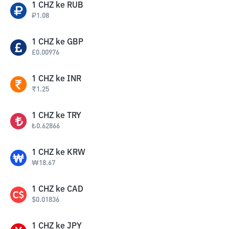
1
CHZ
ke
RUB
₽
1.08
1
CHZ
ke
GBP
£
0.00976
1
CHZ
ke
INR
₹
1.25
1
CHZ
ke
TRY
₺
0.62866
1
CHZ
ke
KRW
₩
18.67
1
CHZ
ke
CAD
$
0.01836
1
CHZ
ke
JPY