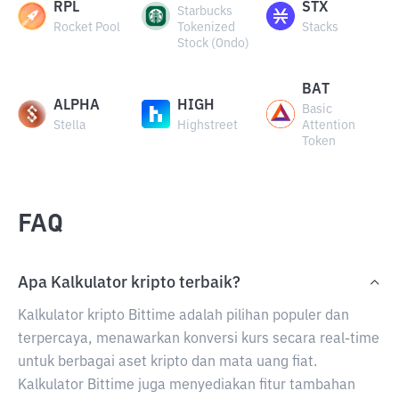
RPL
STX
Starbucks
Rocket Pool
Tokenized
Stacks
Stock (Ondo)
BAT
ALPHA
HIGH
Basic
Stella
Highstreet
Attention
Token
FAQ
Apa Kalkulator kripto terbaik?
Kalkulator kripto Bittime adalah pilihan populer dan
terpercaya, menawarkan konversi kurs secara real-time
untuk berbagai aset kripto dan mata uang fiat.
Kalkulator Bittime juga menyediakan fitur tambahan