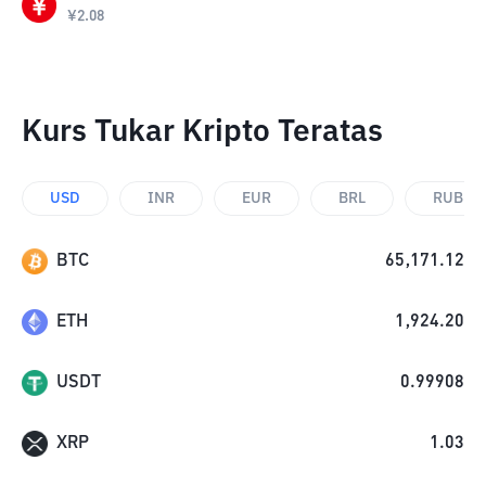
¥
2.08
Kurs Tukar Kripto Teratas
USD
INR
EUR
BRL
RUB
BTC
65,171.12
ETH
1,924.20
USDT
0.99908
XRP
1.03