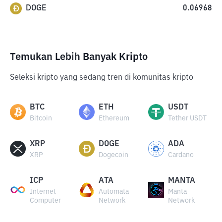
DOGE
0.06968
Temukan Lebih Banyak Kripto
Seleksi kripto yang sedang tren di komunitas kripto
BTC
ETH
USDT
Bitcoin
Ethereum
Tether USDT
XRP
DOGE
ADA
XRP
Dogecoin
Cardano
ICP
ATA
MANTA
Internet
Automata
Manta
Computer
Network
Network