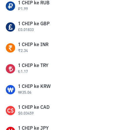
1
CHIP
ke
RUB
₽
1.99
1
CHIP
ke
GBP
£
0.01833
1
CHIP
ke
INR
₹
2.34
1
CHIP
ke
TRY
₺
1.17
1
CHIP
ke
KRW
₩
35.06
1
CHIP
ke
CAD
$
0.03459
1
CHIP
ke
JPY