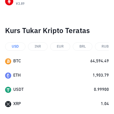
¥
3.89
Kurs Tukar Kripto Teratas
USD
INR
EUR
BRL
RUB
BTC
64,594.49
ETH
1,903.79
USDT
0.99900
XRP
1.04