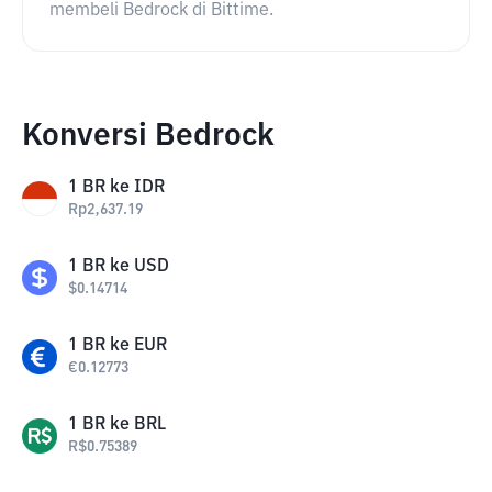
membeli Bedrock di Bittime.
Konversi Bedrock
1
BR
ke
IDR
Rp
2,637.19
1
BR
ke
USD
$
0.14714
1
BR
ke
EUR
€
0.12773
1
BR
ke
BRL
R$
0.75389