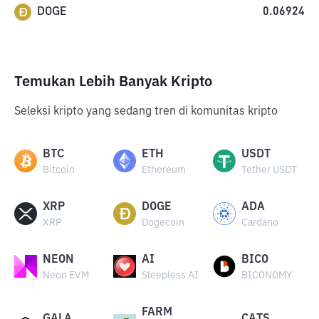
DOGE
0.06924
Temukan Lebih Banyak Kripto
Seleksi kripto yang sedang tren di komunitas kripto
BTC
ETH
USDT
Bitcoin
Ethereum
Tether USDT
XRP
DOGE
ADA
XRP
Dogecoin
Cardano
NEON
AI
BICO
Neon EVM
Sleepless AI
BICONOMY
FARM