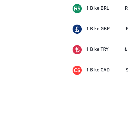
1
B
ke
BRL
R
1
B
ke
GBP
1
B
ke
TRY
₺
1
B
ke
CAD