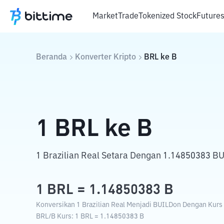
Market
Trade
Tokenized Stock
Future
Beranda
Konverter Kripto
BRL
ke
B
1
BRL
ke
B
1 Brazilian Real Setara Dengan 1.14850383 B
1
BRL
=
1.14850383
B
Konversikan 1 Brazilian Real Menjadi BUILDon Dengan Kurs T
BRL
/
B
Kurs
: 1
BRL
=
1.14850383
B