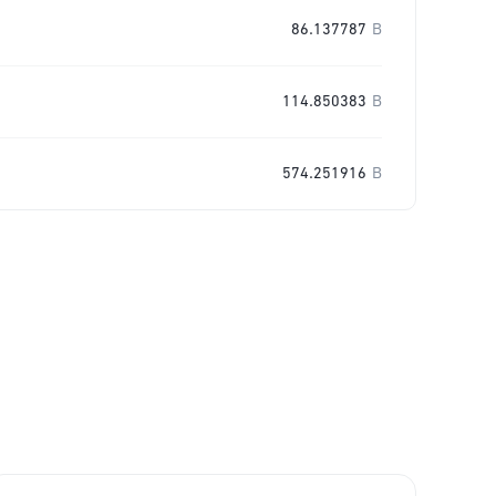
86.137787
B
114.850383
B
574.251916
B