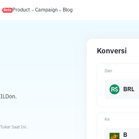
s
Product
Campaign
Blog
Beta
Konversi
Dari
BRL
UILDon.
Ke
ukar Saat Ini.
B