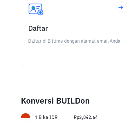
Daftar
Daftar di Bittime dengan alamat email Anda.
Konversi BUILDon
1
B
ke
IDR
Rp
3,042.64