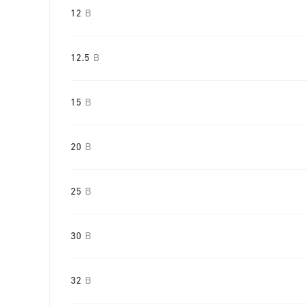
12
B
12.5
B
15
B
20
B
25
B
30
B
32
B