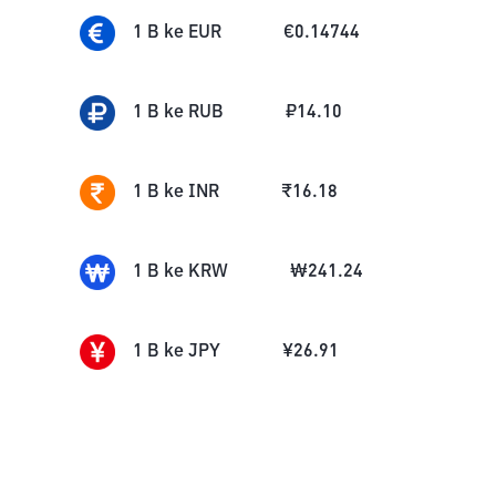
1
B
ke
EUR
€
0.14744
1
B
ke
RUB
₽
14.10
1
B
ke
INR
₹
16.18
1
B
ke
KRW
₩
241.24
1
B
ke
JPY
¥
26.91