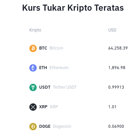
Kurs Tukar Kripto Teratas
Kripto
USD
BTC
Bitcoin
64,258.39
ETH
Ethereum
1,896.98
USDT
Tether USDT
0.99913
XRP
XRP
1.01
DOGE
Dogecoin
0.06900