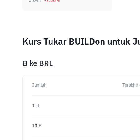
3,041
-2.86
%
Kurs Tukar BUILDon untuk 
B
ke
BRL
Jumlah
Terakhir 
1
B
10
B