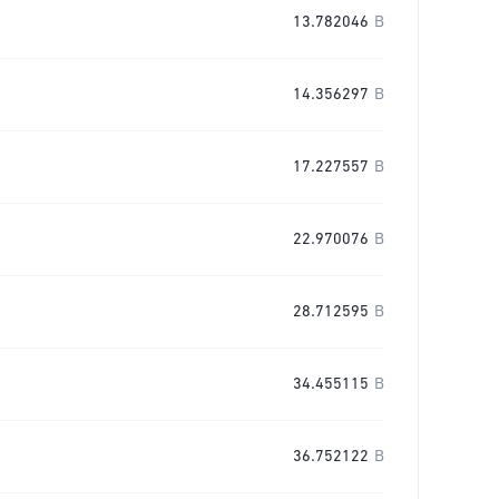
13.782046
B
14.356297
B
17.227557
B
22.970076
B
28.712595
B
34.455115
B
36.752122
B