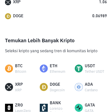
XRP
1.06
DOGE
0.06989
Temukan Lebih Banyak Kripto
Seleksi kripto yang sedang tren di komunitas kripto
BTC
ETH
USDT
Bitcoin
Ethereum
Tether USDT
XRP
DOGE
ADA
XRP
Dogecoin
Cardano
BANK
ZRO
GATA
Lorenzo
LayerZero
GATA