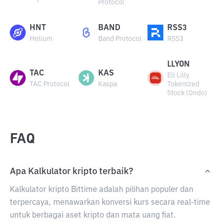
Protocol
HNT
BAND
RSS3
Helium
Band Protocol
RSS3
LLYON
TAC
KAS
Eli Lilly
TAC Protocol
Kaspa
Tokenized
Stock (Ondo)
FAQ
Apa Kalkulator kripto terbaik?
Kalkulator kripto Bittime adalah pilihan populer dan
terpercaya, menawarkan konversi kurs secara real-time
untuk berbagai aset kripto dan mata uang fiat.