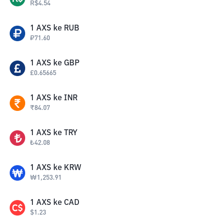
R$
4.54
1
AXS
ke
RUB
₽
71.60
1
AXS
ke
GBP
£
0.65665
1
AXS
ke
INR
₹
84.07
1
AXS
ke
TRY
₺
42.08
1
AXS
ke
KRW
₩
1,253.91
1
AXS
ke
CAD
$
1.23