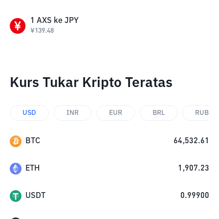
1
AXS
ke
JPY
¥
139.48
Kurs Tukar Kripto Teratas
USD
INR
EUR
BRL
RUB
BTC
64,532.61
ETH
1,907.23
USDT
0.99900