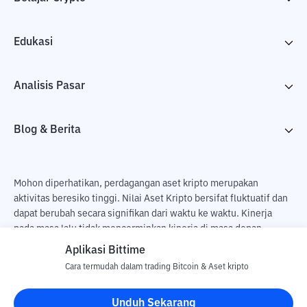
Edukasi
Analisis Pasar
Blog & Berita
Mohon diperhatikan, perdagangan aset kripto merupakan
aktivitas beresiko tinggi. Nilai Aset Kripto bersifat fluktuatif dan
dapat berubah secara signifikan dari waktu ke waktu. Kinerja
pada masa lalu tidak mencerminkan kinerja di masa depan.
Terdapat risiko kehilangan sebagai dampak dari membeli dan
Aplikasi Bittime
menjual aset kripto dan sepenuhnya keputusan independen dari
Cara termudah dalam trading Bitcoin & Aset kripto
pengguna. PT Utama Aset Digital Indonesia (Bittime) tidak
bertanggung jawab atas perubahan fluktuasi dari nilai tukar Aset
Unduh Sekarang
Kripto.