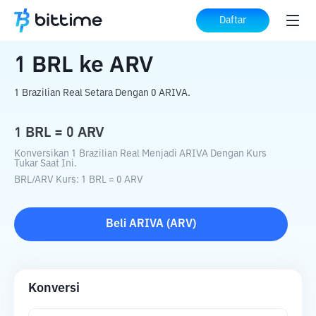
Beranda
Konverter Kripto
BRL
ke
ARV
Daftar
1
BRL
ke
ARV
1 Brazilian Real Setara Dengan 0 ARIVA.
1
BRL
=
0
ARV
Konversikan 1 Brazilian Real Menjadi ARIVA Dengan Kurs
Tukar Saat Ini.
BRL
/
ARV
Kurs
: 1
BRL
=
0
ARV
Beli
ARIVA
(
ARV
)
Konversi