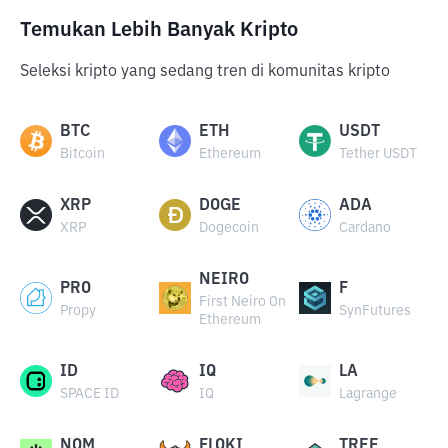
Temukan Lebih Banyak Kripto
Seleksi kripto yang sedang tren di komunitas kripto
BTC
ETH
USDT
Bitcoin
Ethereum
Tether USDT
XRP
DOGE
ADA
XRP
Dogecoin
Cardano
NEIRO
PRO
F
First Neiro On
Propy
SynFutures
Ethereum
ID
IQ
LA
SPACE ID
IQ
Lagrange
NOM
FLOKI
TREE