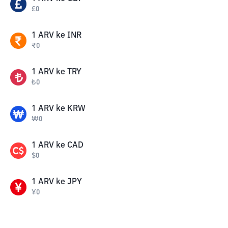
£
0
1
ARV
ke
INR
₹
0
1
ARV
ke
TRY
₺
0
1
ARV
ke
KRW
₩
0
1
ARV
ke
CAD
$
0
1
ARV
ke
JPY
¥
0