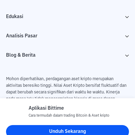
Edukasi
Analisis Pasar
Blog & Berita
Mohon diperhatikan, perdagangan aset kripto merupakan
aktivitas beresiko tinggi. Nilai Aset Kripto bersifat fluktuatif dan
dapat berubah secara signifikan dari waktu ke waktu. Kinerja
pada masa lalu tidak mencerminkan kinerja di masa depan.
Terdapat risiko kehilangan sebagai dampak dari membeli dan
Aplikasi Bittime
menjual aset kripto dan sepenuhnya keputusan independen dari
Cara termudah dalam trading Bitcoin & Aset kripto
pengguna. PT Utama Aset Digital Indonesia (Bittime) tidak
bertanggung jawab atas perubahan fluktuasi dari nilai tukar Aset
Unduh Sekarang
Kripto.