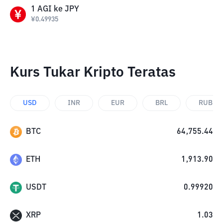
1
AGI
ke
JPY
¥
0.49935
Kurs Tukar Kripto Teratas
USD
INR
EUR
BRL
RUB
BTC
64,755.44
ETH
1,913.90
USDT
0.99920
XRP
1.03