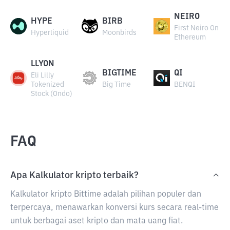
NEIRO
HYPE
BIRB
First Neiro On
Hyperliquid
Moonbirds
Ethereum
LLYON
BIGTIME
QI
Eli Lilly
Tokenized
Big Time
BENQI
Stock (Ondo)
FAQ
Apa Kalkulator kripto terbaik?
Kalkulator kripto Bittime adalah pilihan populer dan
terpercaya, menawarkan konversi kurs secara real-time
untuk berbagai aset kripto dan mata uang fiat.