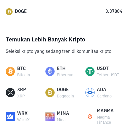
DOGE
0.07004
Temukan Lebih Banyak Kripto
Seleksi kripto yang sedang tren di komunitas kripto
BTC
ETH
USDT
Bitcoin
Ethereum
Tether USDT
XRP
DOGE
ADA
XRP
Dogecoin
Cardano
MAGMA
WRX
MINA
Magma
WazirX
Mina
Finance