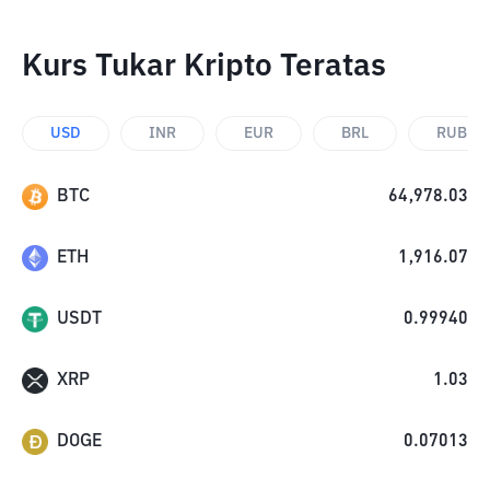
Kurs Tukar Kripto Teratas
USD
INR
EUR
BRL
RUB
BTC
64,978.03
ETH
1,916.07
USDT
0.99940
XRP
1.03
DOGE
0.07013