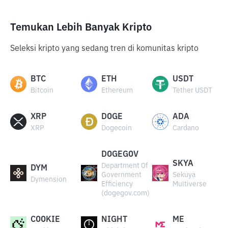
Temukan Lebih Banyak Kripto
Seleksi kripto yang sedang tren di komunitas kripto
BTC
ETH
USDT
Bitcoin
Ethereum
Tether USDT
XRP
DOGE
ADA
XRP
Dogecoin
Cardano
DOGEGOV
SKYA
Department Of
DYM
Government
Sekuya
Dymension
Efficiency
Multiverse
(dogegov.com)
COOKIE
NIGHT
ME