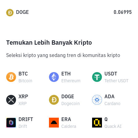
DOGE
0.06995
Temukan Lebih Banyak Kripto
Seleksi kripto yang sedang tren di komunitas kripto
BTC
ETH
USDT
Bitcoin
Ethereum
Tether USDT
XRP
DOGE
ADA
XRP
Dogecoin
Cardano
DRIFT
ERA
Q
Drift
Caldera
Quack AI