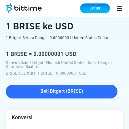
Beranda
Konverter Kripto
BRISE
ke
USD
Daftar
1
BRISE
ke
USD
1 Bitgert Setara Dengan 0.00000001 United States Dollar.
1
BRISE
=
0.00000001
USD
Konversikan 1 Bitgert Menjadi United States Dollar Dengan
Kurs Tukar Saat Ini.
BRISE
/
USD
Kurs
: 1
BRISE
=
0.00000001
USD
Beli
Bitgert
(
BRISE
)
Konversi