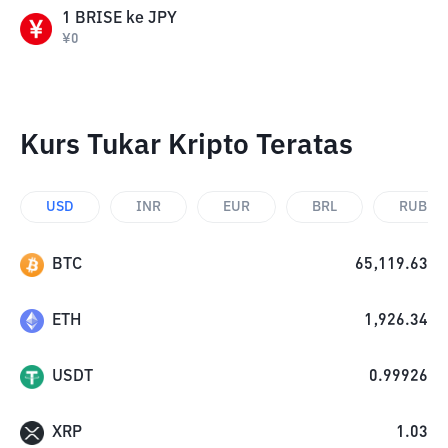
1
BRISE
ke
JPY
¥
0
Kurs Tukar Kripto Teratas
USD
INR
EUR
BRL
RUB
BTC
65,119.63
ETH
1,926.34
USDT
0.99926
XRP
1.03