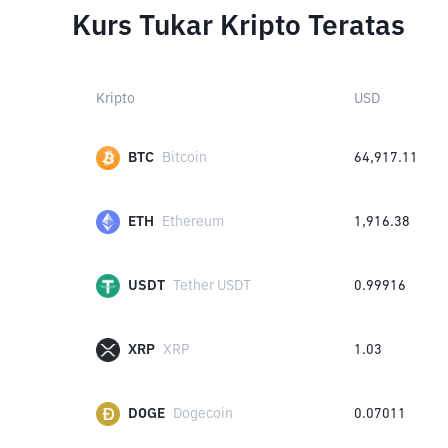
Kurs Tukar Kripto Teratas
Kripto
USD
BTC
Bitcoin
64,917.11
ETH
Ethereum
1,916.38
USDT
Tether USDT
0.99916
XRP
XRP
1.03
DOGE
Dogecoin
0.07011