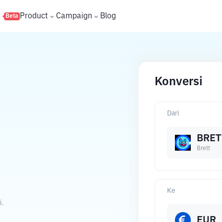
s
Product
Campaign
Blog
Beta
Konversi
Dari
BRET
Brett
Ke
i.
EUR