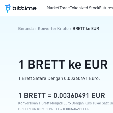
Market
Trade
Tokenized Stock
Future
Beranda
Konverter Kripto
BRETT
ke
EUR
1
BRETT
ke
EUR
1 Brett Setara Dengan 0.00360491 Euro.
1
BRETT
=
0.00360491
EUR
Konversikan 1 Brett Menjadi Euro Dengan Kurs Tukar Saat In
BRETT
/
EUR
Kurs
: 1
BRETT
=
0.00360491
EUR