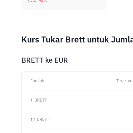
73.5
-2
%
Kurs Tukar Brett untuk Jum
BRETT
ke
EUR
Jumlah
Terakhir 
1
BRETT
11
BRETT