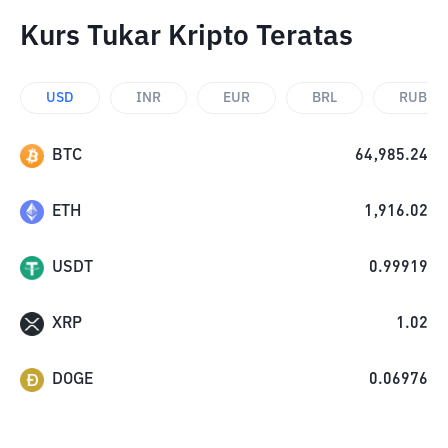
Kurs Tukar Kripto Teratas
USD
INR
EUR
BRL
RUB
BTC
64,985.24
ETH
1,916.02
USDT
0.99919
XRP
1.02
DOGE
0.06976