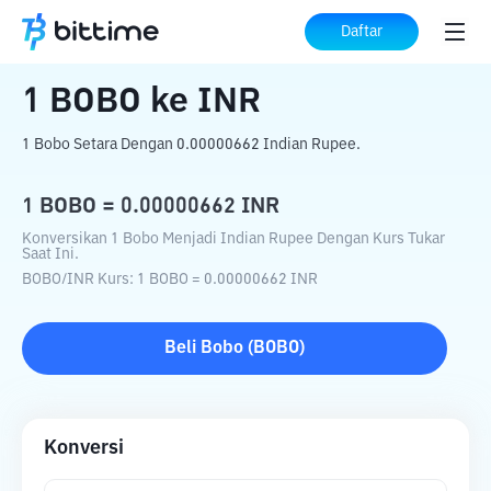
Beranda
Konverter Kripto
BOBO
ke
INR
Daftar
1
BOBO
ke
INR
1 Bobo Setara Dengan 0.00000662 Indian Rupee.
1
BOBO
=
0.00000662
INR
Konversikan 1 Bobo Menjadi Indian Rupee Dengan Kurs Tukar
Saat Ini.
BOBO
/
INR
Kurs
: 1
BOBO
=
0.00000662
INR
Beli
Bobo
(
BOBO
)
Konversi