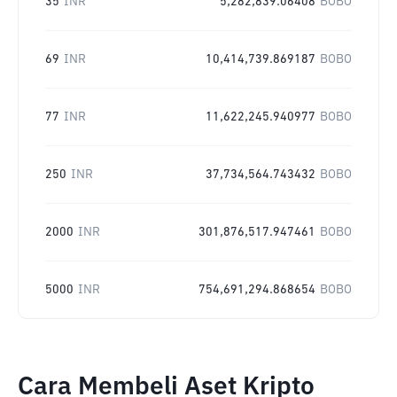
35
INR
5,282,839.06408
BOBO
69
INR
10,414,739.869187
BOBO
77
INR
11,622,245.940977
BOBO
250
INR
37,734,564.743432
BOBO
2000
INR
301,876,517.947461
BOBO
5000
INR
754,691,294.868654
BOBO
Cara Membeli Aset Kripto