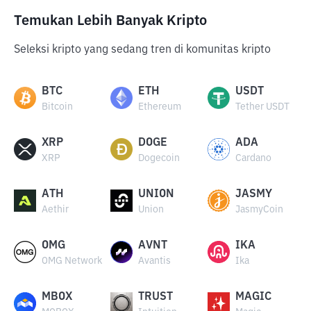
Temukan Lebih Banyak Kripto
Seleksi kripto yang sedang tren di komunitas kripto
BTC
ETH
USDT
Bitcoin
Ethereum
Tether USDT
XRP
DOGE
ADA
XRP
Dogecoin
Cardano
ATH
UNION
JASMY
Aethir
Union
JasmyCoin
OMG
AVNT
IKA
OMG Network
Avantis
Ika
MBOX
TRUST
MAGIC