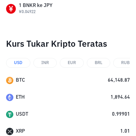
1
BNKR
ke
JPY
¥
0.04922
Kurs Tukar Kripto Teratas
USD
INR
EUR
BRL
RUB
BTC
64,148.87
ETH
1,894.64
USDT
0.99901
XRP
1.01