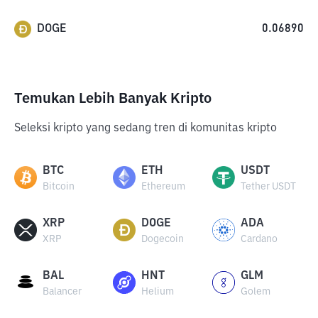
DOGE
0.06890
Temukan Lebih Banyak Kripto
Seleksi kripto yang sedang tren di komunitas kripto
BTC
ETH
USDT
Bitcoin
Ethereum
Tether USDT
XRP
DOGE
ADA
XRP
Dogecoin
Cardano
BAL
HNT
GLM
Balancer
Helium
Golem