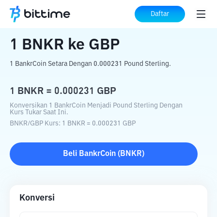
Beranda
Konverter Kripto
BNKR
ke
GBP
Daftar
1
BNKR
ke
GBP
1 BankrCoin Setara Dengan 0.000231 Pound Sterling.
1
BNKR
=
0.000231
GBP
Konversikan 1 BankrCoin Menjadi Pound Sterling Dengan
Kurs Tukar Saat Ini.
BNKR
/
GBP
Kurs
: 1
BNKR
=
0.000231
GBP
Beli
BankrCoin
(
BNKR
)
Konversi